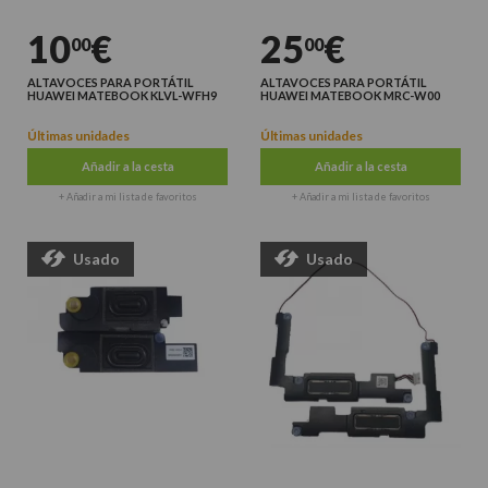
10
€
25
€
00
00
ALTAVOCES PARA PORTÁTIL
ALTAVOCES PARA PORTÁTIL
HUAWEI MATEBOOK KLVL-WFH9
HUAWEI MATEBOOK MRC-W00
Últimas unidades
Últimas unidades
Añadir a la cesta
Añadir a la cesta
+ Añadir a mi lista de favoritos
+ Añadir a mi lista de favoritos
Usado
Usado