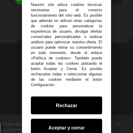
Política de Privacidad
Nuestro site utiliza cookies técnicas
Alzira - Valencia
Pago Seguro
necesarias para el correcto
C/ Esplugues, 135
Terminos y
funcionamiento del sitio web. Es posible
que además se utilicen otras categorías
Condiciones Generales
de cookies para personalizar la
Políticas de Cookies
experiencia de usuario, divulgar ofertas
comerciales personalizadas o realizar
análisis para optimizar nuestra oferta. El
usuario puede retirar su consentimiento
623 23 31 98
en todo momento, desde el enlace
«Política de cookies». También puede
Atendemos Whatsapp
aceptar todas las cookies pulsando el
botón Aceptar y Cerrar. Es posible
955 44 45 43
/
955 44 45 44
rechazarlas todas o seleccionar algunas
de las cookies mediante el botón
info@steielectronica.com
Configuración.
Avenida Plaza de Toros,
Local 3 Écija (Sevilla)
Rechazar
Copyright © 2026 STEI GLOBAL MULTISERVICES, S.L - CIF
Aceptar y cerrar
B90373093. info@steielectronica.com