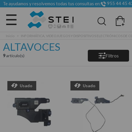
955 44 45 4
Te ayudamos y resolvemos todas tus consultas en:
Todas las categorias
Inicio
>
INFORMÁTICA, VIDEOJUEGOS Y DISPOSITIVOS ELECTRÓNICOS DE
ALTAVOCES
Filtros
9
articulo(s)
Usado
Usado