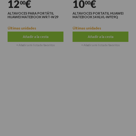
12
€
10
€
00
00
ALTAVOCES PARA PORTÁTIL
ALTAVOCES PORTATIL HUAWEI
HUAWEI MATEBOOK WRT-W29
MATEBOOK 14 KLVL-WFE9Q
Últimas unidades
Últimas unidades
Añadir a la cesta
Añadir a la cesta
+ Añadir a mi lista de favoritos
+ Añadir a mi lista de favoritos