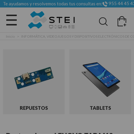
955 44 45 4
Te ayudamos y resolvemos todas tus consultas en:
Todas las categorias
Inicio
>
INFORMÁTICA, VIDEOJUEGOS Y DISPOSITIVOS ELECTRÓNICOS DE
REPUESTOS
TABLETS