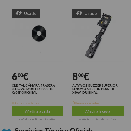
Usado
Usado
6
€
8
€
00
00
CRISTAL CÁMARA TRASERA
ALTAVOZ BUZZER SUPERIOR
LENOVO M10 FHD PLUS TB-
LENOVO M10 FHD PLUS TB-
X606F ORIGINAL
X606F ORIGINAL
Últimas unidades
Últimas unidades
Añadir a la cesta
Añadir a la cesta
+ Añadir a mi lista de favoritos
+ Añadir a mi lista de favoritos
Servicios Técnico Oficial: