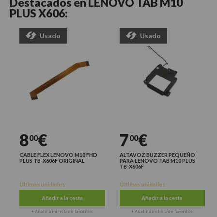
Destacados en
LENOVO TAB M10
PLUS X606:
Usado
Usado
8
€
7
€
00
00
CABLE FLEX LENOVO M10 FHD
ALTAVOZ BUZZER PEQUEÑO
PLUS TB-X606F ORIGINAL
PARA LENOVO TAB M10 PLUS
TB-X606F
Últimas unidades
Últimas unidades
Añadir a la cesta
Añadir a la cesta
+ Añadir a mi lista de favoritos
+ Añadir a mi lista de favoritos