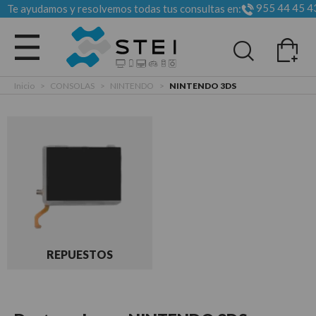
955 44 45 4
Te ayudamos y resolvemos todas tus consultas en:
Todas las categorias
Inicio
>
CONSOLAS
>
NINTENDO
>
NINTENDO 3DS
REPUESTOS