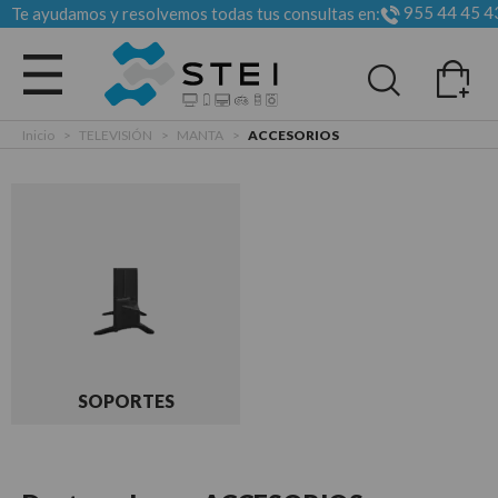
955 44 45 4
Te ayudamos y resolvemos todas tus consultas en:
Todas las categorias
Inicio
>
TELEVISIÓN
>
MANTA
>
ACCESORIOS
SOPORTES