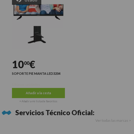
10
€
00
SOPORTE PIE MANTA LED3204
Últimas unidades
Añadir a la cesta
+ Añadir a mi lista de favoritos
Servicios Técnico Oficial:
Ver todas las marcas >