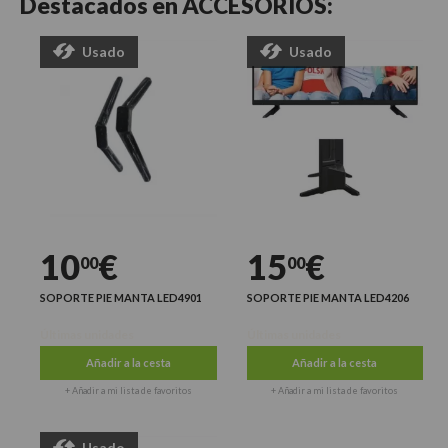
Destacados en
ACCESORIOS:
Usado
Usado
10
€
15
€
00
00
SOPORTE PIE MANTA LED4901
SOPORTE PIE MANTA LED4206
Últimas unidades
Últimas unidades
Añadir a la cesta
Añadir a la cesta
+ Añadir a mi lista de favoritos
+ Añadir a mi lista de favoritos
Usado