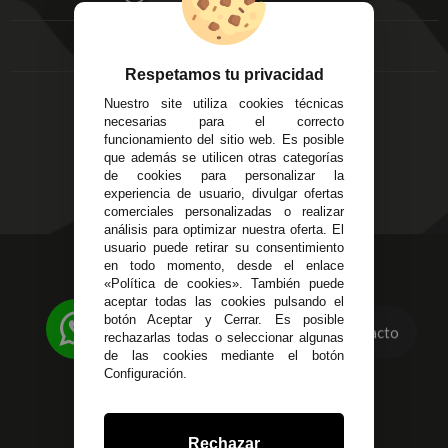
FAQ's
Local 3
Aviso Legal
Córdoba
Entregas y
C/ Ingeniero Iribarren,
Devoluciones
Respetamos tu privacidad
14
Política de Privacidad
Nuestro site utiliza cookies técnicas
Alzira - Valencia
Pago Seguro
necesarias para el correcto
C/ Esplugues, 135
Terminos y
funcionamiento del sitio web. Es posible
que además se utilicen otras categorías
Condiciones Generales
de cookies para personalizar la
Políticas de Cookies
experiencia de usuario, divulgar ofertas
comerciales personalizadas o realizar
análisis para optimizar nuestra oferta. El
usuario puede retirar su consentimiento
623 23 31 98
en todo momento, desde el enlace
«Política de cookies». También puede
Atendemos Whatsapp
aceptar todas las cookies pulsando el
botón Aceptar y Cerrar. Es posible
955 44 45 43
/
955 44 45 44
Contacto
rechazarlas todas o seleccionar algunas
de las cookies mediante el botón
info@steielectronica.com
Configuración.
Avenida Plaza de Toros,
Local 3 Écija (Sevilla)
Rechazar