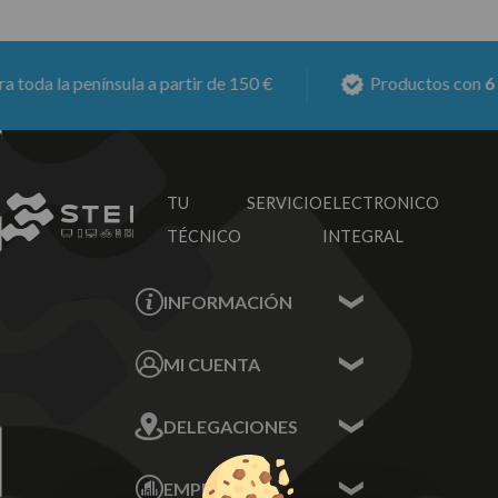
toda la península a partir de 150 €
Productos con
6 m
TU SERVICIO
ELECTRONICO
TÉCNICO
INTEGRAL
INFORMACIÓN
Contacta con nosotros
MI CUENTA
Sobre nosotros
Mis Datos
DELEGACIONES
Mis Direcciones
Mis Pedidos
Écija - Sevilla
Mis favoritos
EMPRESA
Av. Plaza de Toros.