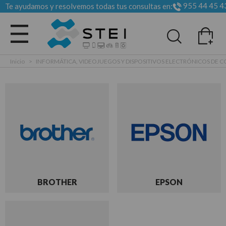
955 44 45 4
Te ayudamos y resolvemos todas tus consultas en:
Todas las categorias
Inicio
>
INFORMÁTICA, VIDEOJUEGOS Y DISPOSITIVOS ELECTRÓNICOS DE
BROTHER
EPSON