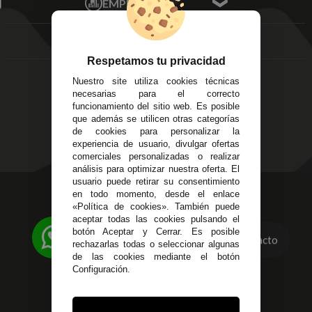
EMPRESA
Av. Plaza de Toros.
FAQ's
Local 3
Aviso Legal
Córdoba
Entregas y
C/ Ingeniero Iribarren,
Devoluciones
Respetamos tu privacidad
14
Política de Privacidad
Nuestro site utiliza cookies técnicas
Alzira - Valencia
Pago Seguro
necesarias para el correcto
C/ Esplugues, 135
Terminos y
funcionamiento del sitio web. Es posible
que además se utilicen otras categorías
Condiciones Generales
de cookies para personalizar la
Políticas de Cookies
experiencia de usuario, divulgar ofertas
comerciales personalizadas o realizar
análisis para optimizar nuestra oferta. El
usuario puede retirar su consentimiento
623 23 31 98
en todo momento, desde el enlace
«Política de cookies». También puede
Atendemos Whatsapp
aceptar todas las cookies pulsando el
botón Aceptar y Cerrar. Es posible
Contacto
955 44 45 43
/
955 44 45 44
rechazarlas todas o seleccionar algunas
de las cookies mediante el botón
info@steielectronica.com
Configuración.
Avenida Plaza de Toros,