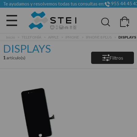
955 44 45 4
Te ayudamos y resolvemos todas tus consultas en:
Todas las categorias
Inicio
>
TELEFONÍA
>
APPLE
>
IPHONE
>
IPHONE 8 PLUS
>
DISPLAYS
DISPLAYS
Filtros
1
articulo(s)