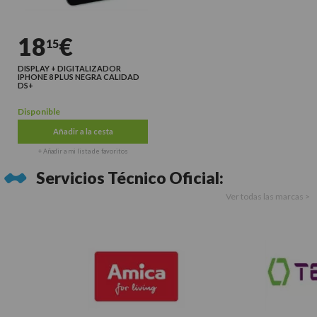
18
€
15
DISPLAY + DIGITALIZADOR
IPHONE 8 PLUS NEGRA CALIDAD
DS+
Disponible
Añadir a la cesta
+ Añadir a mi lista de favoritos
Servicios Técnico Oficial:
Ver todas las marcas >