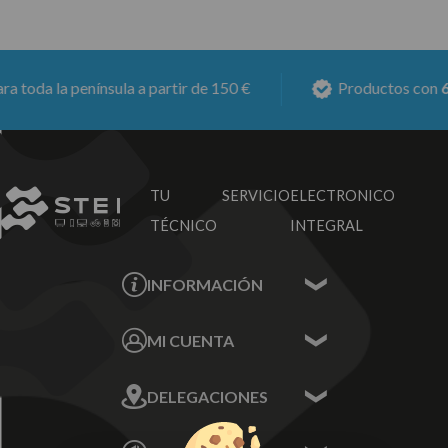
toda la península a partir de 150 €
Productos con
6 m
TU SERVICIO
ELECTRONICO
TÉCNICO
INTEGRAL
INFORMACIÓN
Contacta con nosotros
MI CUENTA
Sobre nosotros
Mis Datos
DELEGACIONES
Mis Direcciones
Mis Pedidos
Écija - Sevilla
Mis favoritos