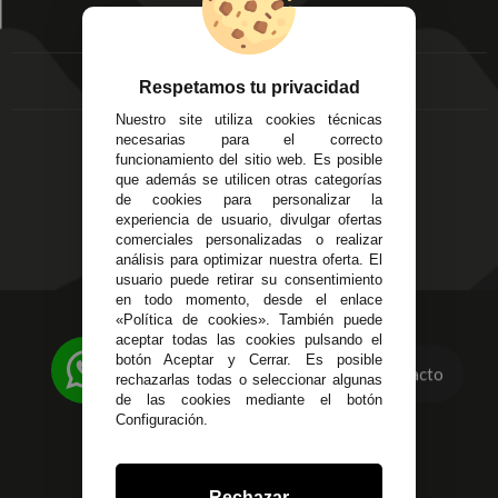
Écija - Sevilla
Mis favoritos
EMPRESA
Av. Plaza de Toros.
FAQ's
Local 3
Aviso Legal
Córdoba
Entregas y
Respetamos tu privacidad
C/ Ingeniero Iribarren,
Devoluciones
Nuestro site utiliza cookies técnicas
14
Política de Privacidad
necesarias para el correcto
Alzira - Valencia
Pago Seguro
funcionamiento del sitio web. Es posible
C/ Esplugues, 135
que además se utilicen otras categorías
Terminos y
de cookies para personalizar la
Condiciones Generales
experiencia de usuario, divulgar ofertas
Políticas de Cookies
comerciales personalizadas o realizar
análisis para optimizar nuestra oferta. El
usuario puede retirar su consentimiento
en todo momento, desde el enlace
«Política de cookies». También puede
623 23 31 98
aceptar todas las cookies pulsando el
Atendemos Whatsapp
botón Aceptar y Cerrar. Es posible
Contacto
rechazarlas todas o seleccionar algunas
955 44 45 43
/
955 44 45 44
de las cookies mediante el botón
Configuración.
info@steielectronica.com
Avenida Plaza de Toros,
Rechazar