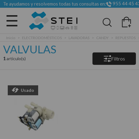
955 44 45 4
Te ayudamos y resolvemos todas tus consultas en:
Todas las categorias
Inicio
>
ELECTRODOMÉSTICOS
>
LAVADORAS
>
CANDY
>
REPUESTOS
VALVULAS
Filtros
1
articulo(s)
Usado