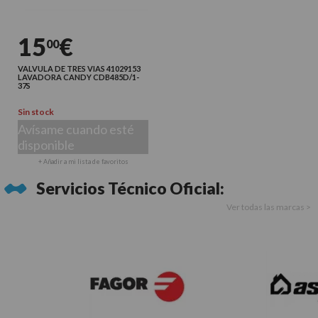
15
€
00
VALVULA DE TRES VIAS 41029153
LAVADORA CANDY CDB485D/1-
37S
Sin stock
Avísame cuando esté
disponible
+ Añadir a mi lista de favoritos
Servicios Técnico Oficial:
Ver todas las marcas >