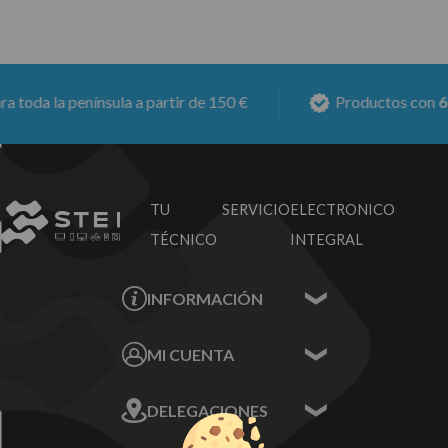
oda la península a partir de 150 €
Productos con
6 me
TU SERVICIO
ELECTRONICO
TÉCNICO
INTEGRAL
INFORMACIÓN
Contacta con nosotros
MI CUENTA
Sobre nosotros
Mis Datos
DELEGACIONES
Mis Direcciones
Mis Pedidos