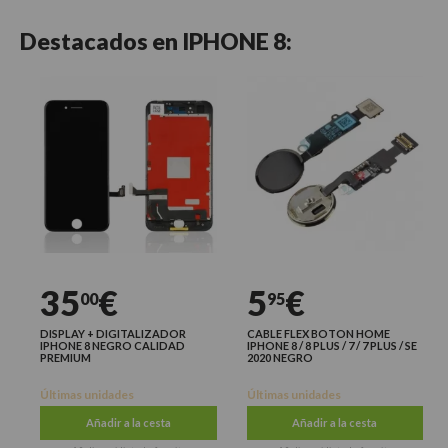
Destacados en
IPHONE 8:
35
€
5
€
00
95
DISPLAY + DIGITALIZADOR
CABLE FLEX BOTON HOME
IPHONE 8 NEGRO CALIDAD
IPHONE 8 / 8 PLUS / 7 / 7 PLUS / SE
PREMIUM
2020 NEGRO
Últimas unidades
Últimas unidades
Añadir a la cesta
Añadir a la cesta