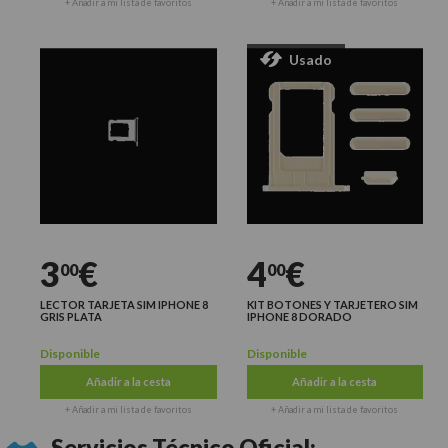
+ Añadir a mi lista de favoritos
+ Añadir a mi lista de favoritos
Usado
3
€
4
€
00
00
LECTOR TARJETA SIM IPHONE 8
KIT BOTONES Y TARJETERO SIM
GRIS PLATA
IPHONE 8 DORADO
Disponible
Disponible
Añadir a la cesta
Añadir a la cesta
+ Añadir a mi lista de favoritos
+ Añadir a mi lista de favoritos
Servicios Técnico Oficial: