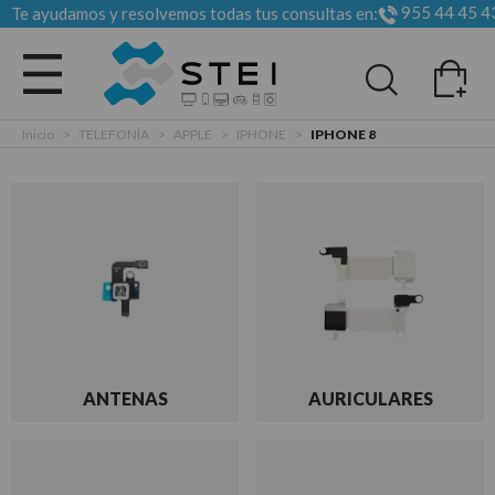
955 44 45 4
Te ayudamos y resolvemos todas tus consultas en:
Todas las categorias
Inicio
>
TELEFONÍA
>
APPLE
>
IPHONE
>
IPHONE 8
ANTENAS
AURICULARES