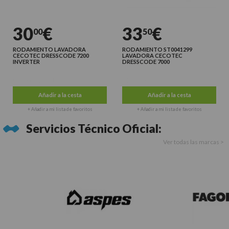
30
€
33
€
00
50
RODAMIENTO LAVADORA
RODAMIENTO ST0041299
CECOTEC DRESSCODE 7200
LAVADORA CECOTEC
INVERTER
DRESSCODE 7000
Últimas unidades
Últimas unidades
Añadir a la cesta
Añadir a la cesta
+ Añadir a mi lista de favoritos
+ Añadir a mi lista de favoritos
Servicios Técnico Oficial:
Ver todas las marcas >