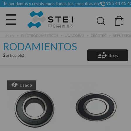
955 44 45 4
Te ayudamos y resolvemos todas tus consultas en:
Todas las categorias
Inicio
>
ELECTRODOMÉSTICOS
>
LAVADORAS
>
CECOTEC
>
REPUESTO
RODAMIENTOS
Filtros
2
articulo(s)
Usado