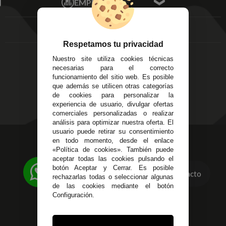
EMPRESA
Av. Plaza de Toros.
FAQ's
Local 3
Aviso Legal
Córdoba
Entregas y
C/ Ingeniero Iribarren,
Devoluciones
Respetamos tu privacidad
14
Política de Privacidad
Nuestro site utiliza cookies técnicas
Alzira - Valencia
Pago Seguro
necesarias para el correcto
C/ Esplugues, 135
Terminos y
funcionamiento del sitio web. Es posible
que además se utilicen otras categorías
Condiciones Generales
de cookies para personalizar la
Políticas de Cookies
experiencia de usuario, divulgar ofertas
comerciales personalizadas o realizar
análisis para optimizar nuestra oferta. El
usuario puede retirar su consentimiento
623 23 31 98
en todo momento, desde el enlace
«Política de cookies». También puede
Atendemos Whatsapp
aceptar todas las cookies pulsando el
botón Aceptar y Cerrar. Es posible
Contacto
955 44 45 43
/
955 44 45 44
rechazarlas todas o seleccionar algunas
de las cookies mediante el botón
info@steielectronica.com
Configuración.
Avenida Plaza de Toros,