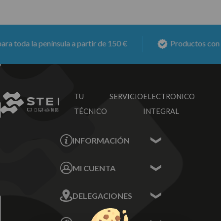
 toda la península a partir de 150 €
Productos con
6 
TU SERVICIO
ELECTRONICO
TÉCNICO
INTEGRAL
INFORMACIÓN
Contacta con nosotros
MI CUENTA
Sobre nosotros
Mis Datos
DELEGACIONES
Mis Direcciones
Mis Pedidos
Écija - Sevilla
Mis favoritos