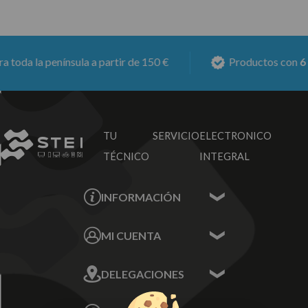
oda la península a partir de 150 €
Productos con
6 me
TU SERVICIO
ELECTRONICO
TÉCNICO
INTEGRAL
INFORMACIÓN
Contacta con nosotros
MI CUENTA
Sobre nosotros
Mis Datos
DELEGACIONES
Mis Direcciones
Mis Pedidos
Écija - Sevilla
Mis favoritos