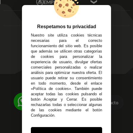
EMPRESA
Av. Plaza de Toros.
FAQ's
Local 3
Aviso Legal
Córdoba
Entregas y
C/ Ingeniero Iribarren,
Devoluciones
Respetamos tu privacidad
14
Política de Privacidad
Nuestro site utiliza cookies técnicas
Alzira - Valencia
Pago Seguro
necesarias para el correcto
C/ Esplugues, 135
Terminos y
funcionamiento del sitio web. Es posible
que además se utilicen otras categorías
Condiciones Generales
de cookies para personalizar la
Políticas de Cookies
experiencia de usuario, divulgar ofertas
comerciales personalizadas o realizar
análisis para optimizar nuestra oferta. El
usuario puede retirar su consentimiento
623 23 31 98
en todo momento, desde el enlace
«Política de cookies». También puede
Atendemos Whatsapp
aceptar todas las cookies pulsando el
botón Aceptar y Cerrar. Es posible
Contacto
955 44 45 43
/
955 44 45 44
rechazarlas todas o seleccionar algunas
de las cookies mediante el botón
info@steielectronica.com
Configuración.
Avenida Plaza de Toros,