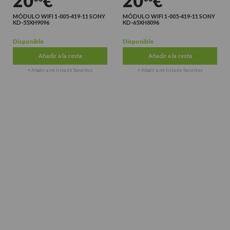
20
€
20
€
MÓDULO WIFI 1-005-419-11 SONY
MÓDULO WIFI 1-005-419-11 SONY
KD-55XH9096
KD-65XH8096
Disponible
Disponible
Añadir a la cesta
Añadir a la cesta
+ Añadir a mi lista de favoritos
+ Añadir a mi lista de favoritos