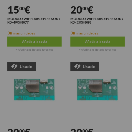
15
€
20
€
00
00
MÓDULO WIFI 1-005-419-11 SONY
MÓDULO WIFI 1-005-419-11 SONY
KD-49XH8077
KD-55XH8096
Últimas unidades
Últimas unidades
Añadir a la cesta
Añadir a la cesta
+ Añadir a mi lista de favoritos
+ Añadir a mi lista de favoritos
Usado
Usado
00
00