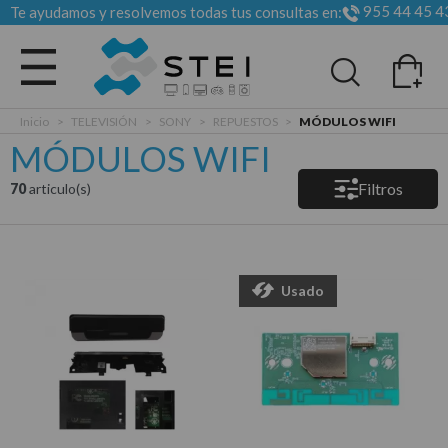
955 44 45 4
Te ayudamos y resolvemos todas tus consultas en:
Todas las categorias
Inicio
>
TELEVISIÓN
>
SONY
>
REPUESTOS
>
MÓDULOS WIFI
MÓDULOS WIFI
Filtros
70
articulo(s)
Usado