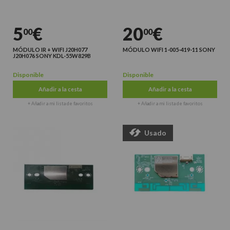
5
€
20
€
00
00
MÓDULO IR + WIFI J20H077
MÓDULO WIFI 1-005-419-11 SONY
J20H076 SONY KDL-55W829B
Disponible
Disponible
Añadir a la cesta
Añadir a la cesta
+ Añadir a mi lista de favoritos
+ Añadir a mi lista de favoritos
Usado