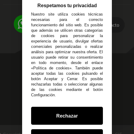
C/ Ingeniero Iribarren,
Devoluciones
Respetamos tu privacidad
14
Política de Privacidad
Nuestro site utiliza cookies técnicas
Alzira - Valencia
Pago Seguro
necesarias para el correcto
C/ Esplugues, 135
Contacto
Terminos y
funcionamiento del sitio web. Es posible
que además se utilicen otras categorías
Condiciones Generales
de cookies para personalizar la
Políticas de Cookies
experiencia de usuario, divulgar ofertas
comerciales personalizadas o realizar
análisis para optimizar nuestra oferta. El
usuario puede retirar su consentimiento
623 23 31 98
en todo momento, desde el enlace
«Política de cookies». También puede
Atendemos Whatsapp
aceptar todas las cookies pulsando el
botón Aceptar y Cerrar. Es posible
955 44 45 43
/
955 44 45 44
rechazarlas todas o seleccionar algunas
de las cookies mediante el botón
info@steielectronica.com
Configuración.
Avenida Plaza de Toros,
Local 3 Écija (Sevilla)
Rechazar