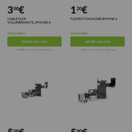
3
€
1
€
00
20
CABLE FLEX
FLEX BOTON HOME IPHONE 6
VOLUMEN,MUTE...IPHONE 6
Disponible
Disponible
Añadir a la cesta
Añadir a la cesta
+ Añadir a mi lista de favoritos
+ Añadir a mi lista de favoritos
00
00