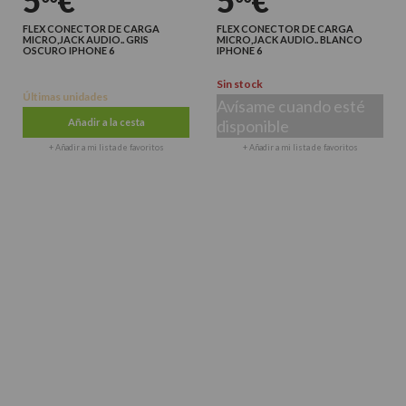
5
€
5
€
FLEX CONECTOR DE CARGA
FLEX CONECTOR DE CARGA
MICRO,JACK AUDIO.. GRIS
MICRO,JACK AUDIO.. BLANCO
OSCURO IPHONE 6
IPHONE 6
Sin stock
Últimas unidades
Avísame cuando esté
Añadir a la cesta
disponible
+ Añadir a mi lista de favoritos
+ Añadir a mi lista de favoritos