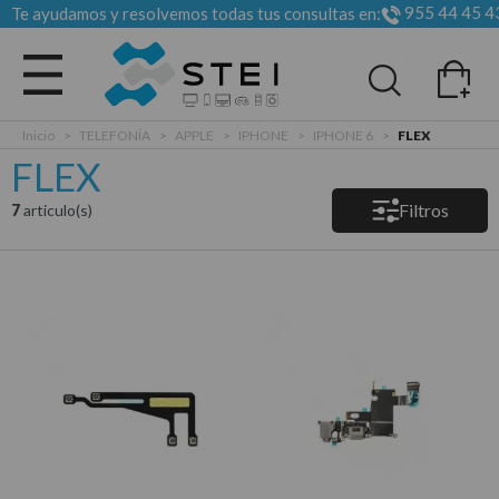
955 44 45 4
Te ayudamos y resolvemos todas tus consultas en:
Todas las categorias
Inicio
>
TELEFONÍA
>
APPLE
>
IPHONE
>
IPHONE 6
>
FLEX
FLEX
Filtros
7
articulo(s)