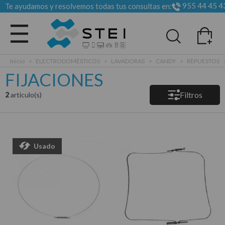
955 44 45 4
Te ayudamos y resolvemos todas tus consultas en:
Todas las categorias
Inicio
>
ELECTRODOMÉSTICOS
>
LAVADORAS
>
CANDY
>
REPUESTOS
FIJACIONES
Filtros
2
articulo(s)
Usado