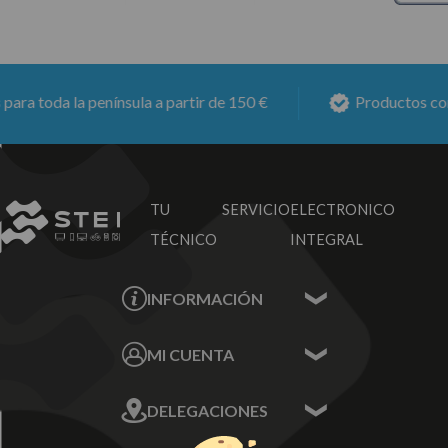
ra toda la península a partir de 150 €
Productos con
6
TU SERVICIO
ELECTRONICO
TÉCNICO
INTEGRAL
INFORMACIÓN
Contacta con nosotros
MI CUENTA
Sobre nosotros
Mis Datos
DELEGACIONES
Mis Direcciones
Mis Pedidos