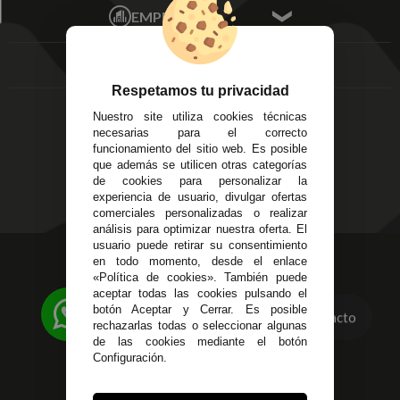
Écija - Sevilla
Mis favoritos
EMPRESA
Av. Plaza de Toros.
FAQ's
Local 3
Aviso Legal
Córdoba
Entregas y
C/ Ingeniero Iribarren,
Devoluciones
Respetamos tu privacidad
14
Política de Privacidad
Nuestro site utiliza cookies técnicas
Alzira - Valencia
Pago Seguro
necesarias para el correcto
C/ Esplugues, 135
Terminos y
funcionamiento del sitio web. Es posible
que además se utilicen otras categorías
Condiciones Generales
de cookies para personalizar la
Políticas de Cookies
experiencia de usuario, divulgar ofertas
comerciales personalizadas o realizar
análisis para optimizar nuestra oferta. El
usuario puede retirar su consentimiento
623 23 31 98
en todo momento, desde el enlace
«Política de cookies». También puede
Atendemos Whatsapp
aceptar todas las cookies pulsando el
botón Aceptar y Cerrar. Es posible
Contacto
955 44 45 43
/
955 44 45 44
rechazarlas todas o seleccionar algunas
de las cookies mediante el botón
info@steielectronica.com
Configuración.
Avenida Plaza de Toros,