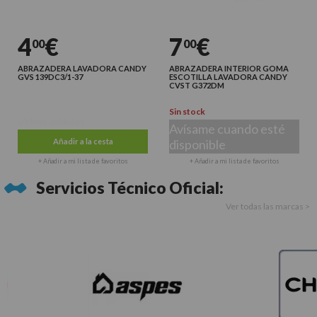
4
€
7
€
00
00
ABRAZADERA LAVADORA CANDY
ABRAZADERA INTERIOR GOMA
GVS 139DC3/1-37
ESCOTILLA LAVADORA CANDY
CVST G372DM
Sin stock
Últimas unidades
Avísame cuando esté
Añadir a la cesta
disponible
+ Añadir a mi lista de favoritos
+ Añadir a mi lista de favoritos
Servicios Técnico Oficial:
Ver todas las marcas >