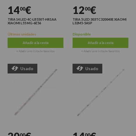
14
€
12
€
00
00
TIRA 14 LED 4C-LB550T-HR1AA
TIRA 5 LED 303TC320040E XIAOMI
XIAOMI L55 MG-6E56
L32M5-5ASP
Últimas unidades
Disponible
Añadir a la cesta
Añadir a la cesta
+ Añadir a mi lista de favoritos
+ Añadir a mi lista de favoritos
Usado
Usado
00
00