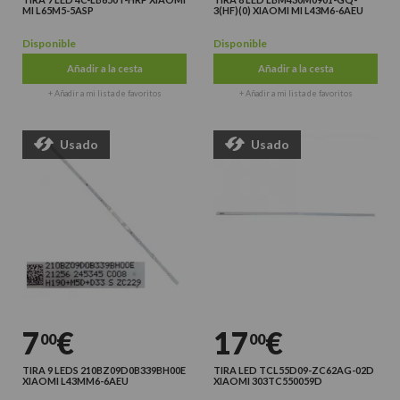
MI L65M5-5ASP
3(HF)(0) XIAOMI MI L43M6-6AEU
Disponible
Disponible
Añadir a la cesta
Añadir a la cesta
+ Añadir a mi lista de favoritos
+ Añadir a mi lista de favoritos
Usado
Usado
7
€
17
€
00
00
TIRA 9 LEDS 210BZ09D0B339BH00E
TIRA LED TCL55D09-ZC62AG-02D
XIAOMI L43MM6-6AEU
XIAOMI 303TC550059D