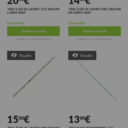
20
€
14
€
TIRA 5 LED 4C-LB320T-ZCF XIAOMI
TIRA 7 LED 4C-LB430T-HRC XIAOMI
L32M5-5ASP
MI L43M5-5ASP
Disponible
Disponible
Añadir a la cesta
Añadir a la cesta
+ Añadir a mi lista de favoritos
+ Añadir a mi lista de favoritos
Usado
Usado
15
€
13
€
00
00
TIRA 7 LED 4C-LB650T-HRP XIAOMI
TIRA 8 LED LBM430M0901-GQ-