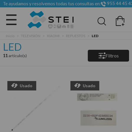
955 44 45 4
Te ayudamos y resolvemos todas tus consultas en:
Todas las categorias
Inicio
>
TELEVISIÓN
>
XIAOMI
>
REPUESTOS
>
LED
LED
Filtros
11
articulo(s)
Usado
Usado