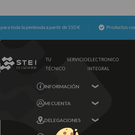
a toda la península a partir de 150 €
Productos con
6
TU SERVICIO
ELECTRONICO
TÉCNICO
INTEGRAL
INFORMACIÓN
Contacta con nosotros
MI CUENTA
Sobre nosotros
Mis Datos
DELEGACIONES
Mis Direcciones
Mis Pedidos
Écija - Sevilla
Mis favoritos