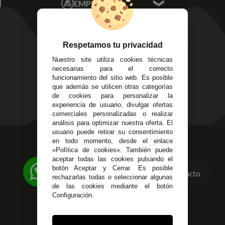
EMPRESA
Av. Plaza de Toros.
FAQ's
Local 3
Aviso Legal
Córdoba
Entregas y
C/ Ingeniero Iribarren,
Devoluciones
Respetamos tu privacidad
14
Política de Privacidad
Nuestro site utiliza cookies técnicas
Alzira - Valencia
Pago Seguro
necesarias para el correcto
C/ Esplugues, 135
Terminos y
funcionamiento del sitio web. Es posible
que además se utilicen otras categorías
Condiciones Generales
de cookies para personalizar la
Políticas de Cookies
experiencia de usuario, divulgar ofertas
comerciales personalizadas o realizar
análisis para optimizar nuestra oferta. El
usuario puede retirar su consentimiento
623 23 31 98
en todo momento, desde el enlace
«Política de cookies». También puede
Atendemos Whatsapp
aceptar todas las cookies pulsando el
botón Aceptar y Cerrar. Es posible
Contacto
955 44 45 43
/
955 44 45 44
rechazarlas todas o seleccionar algunas
de las cookies mediante el botón
info@steielectronica.com
Configuración.
Avenida Plaza de Toros,