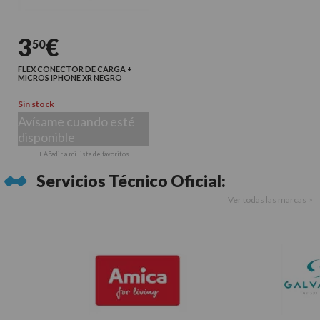
3
€
50
FLEX CONECTOR DE CARGA +
MICROS IPHONE XR NEGRO
Sin stock
Avísame cuando esté
disponible
+ Añadir a mi lista de favoritos
Servicios Técnico Oficial:
Ver todas las marcas >