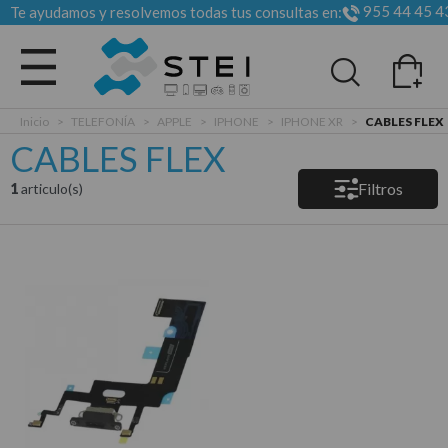
955 44 45 4
Te ayudamos y resolvemos todas tus consultas en:
Todas las categorias
Inicio
>
TELEFONÍA
>
APPLE
>
IPHONE
>
IPHONE XR
>
CABLES FLEX
CABLES FLEX
Filtros
1
articulo(s)