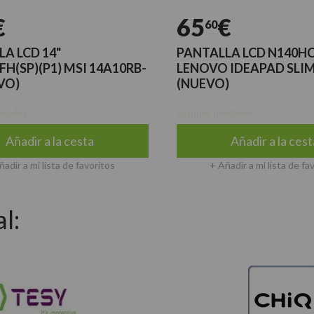
€
65
€
60
A LCD 14"
PANTALLA LCD N140H
H(SP)(P1) MSI 14A10RB-
LENOVO IDEAPAD SLIM
VO)
(NUEVO)
idades
Últimas unidades
Añadir a la cesta
Añadir a la cest
ñadir a mi lista de favoritos
+ Añadir a mi lista de fa
l: