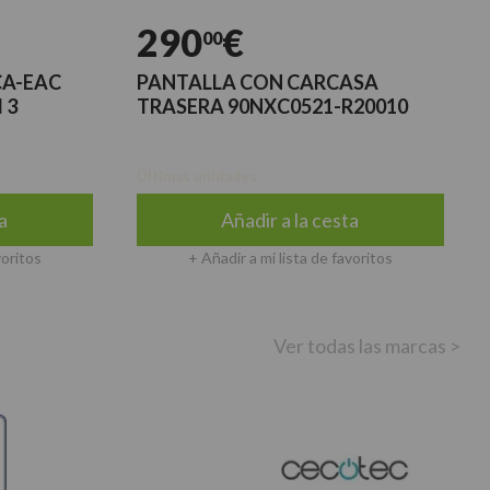
290
€
00
CA-EAC
PANTALLA CON CARCASA
 3
TRASERA 90NXC0521-R20010
Últimas unidades
a
Añadir a la cesta
voritos
+ Añadir a mi lista de favoritos
Ver todas las marcas >