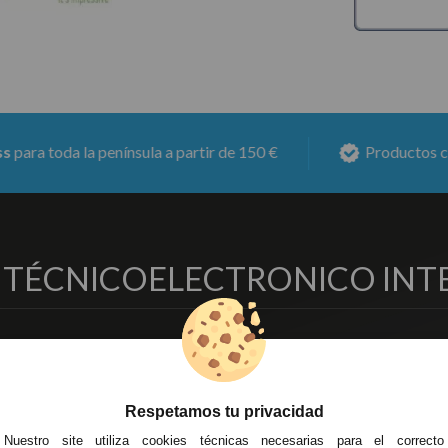
a la península a partir de 150 €
Productos con
6 mese
O TÉCNICO
ELECTRONICO INT
EMPRESA
DELEGACIONES
so Legal
Écija - Sevilla
regas y Devoluciones
Av. Plaza de Toros. Local 3
Respetamos tu privacidad
ítica de Privacidad
Córdoba
Nuestro site utiliza cookies técnicas necesarias para el correcto
o Seguro
C/ Ingeniero Iribarren, 14