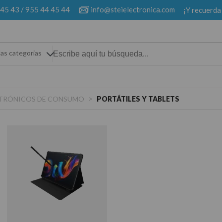
 45 43
/
955 44 45 44
info@steielectronica.com
¡Y recuerda
las categorias
>
ECTRÓNICOS DE CONSUMO
PORTÁTILES Y TABLETS