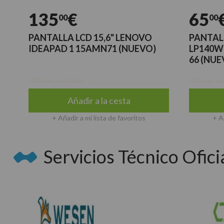
135
€
65
00
00
PANTALLA LCD 15,6" LENOVO
PANTALL
IDEAPAD 1 15AMN71 (NUEVO)
LP140WF
66 (NUE
Últimas unidades
Últimas un
Añadir a la cesta
+ Añadir a mi lista de favoritos
+ A
Servicios Técnico Oficia