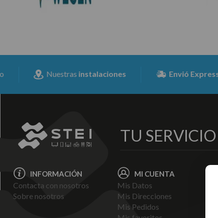
Nuestras
instalaciones
Envió Expresss
para tod
TU SERVICI
INFORMACIÓN
MI CUENTA
Contacta con nosotros
Mis Datos
Avi
Sobre nosotros
Mis Direcciones
Ent
Mis Pedidos
Pol
Mis favoritos
Pag