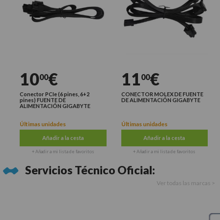
10
€
11
€
00
00
Conector PCIe (6 pines, 6+2
CONECTOR MOLEX DE FUENTE
pines) FUENTE DE
DE ALIMENTACIÓN GIGABYTE
ALIMENTACIÓN GIGABYTE
Últimas unidades
Últimas unidades
Añadir a la cesta
Añadir a la cesta
+ Añadir a mi lista de favoritos
+ Añadir a mi lista de favoritos
Servicios Técnico Oficial:
Ver todas las marcas >