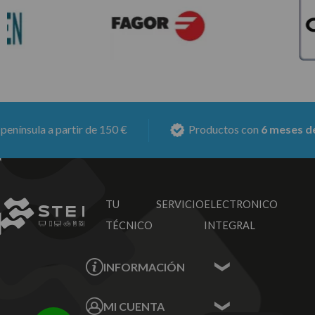
a a partir de 150 €
Productos con
6 meses de garant
TU SERVICIO
ELECTRONICO
TÉCNICO
INTEGRAL
INFORMACIÓN
Contacta con nosotros
MI CUENTA
Sobre nosotros