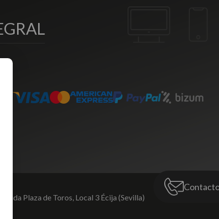
EGRAL
Contact
venida Plaza de Toros,
Local 3 Écija (Sevilla)