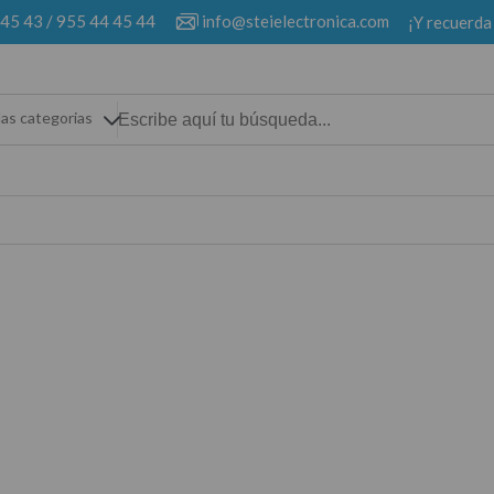
 45 43
/
955 44 45 44
info@steielectronica.com
¡Y recuerda
las categorias