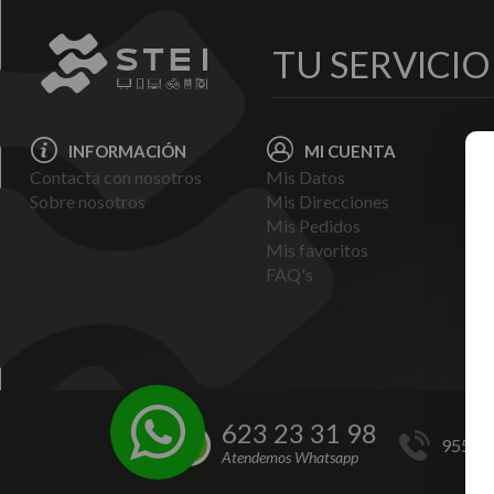
TU SERVICI
INFORMACIÓN
MI CUENTA
Contacta con nosotros
Mis Datos
Avi
Sobre nosotros
Mis Direcciones
Ent
Mis Pedidos
Pol
Mis favoritos
Pag
FAQ's
Ter
Con
Pol
623 23 31 98
955 44
Atendemos Whatsapp