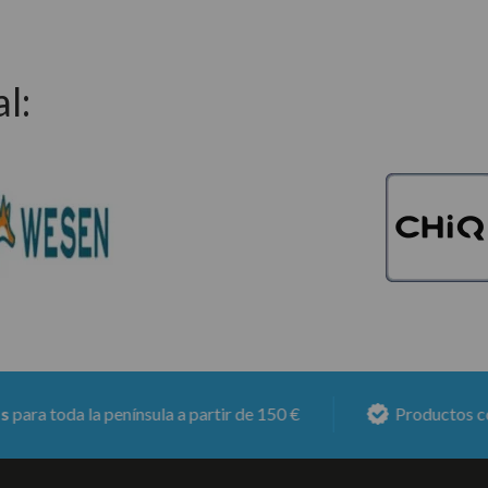
l:
 toda la península a partir de 150 €
Productos con
6 