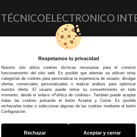
O TÉCNICO
ELECTRONICO INT
EMPRESA
DELEGACIONES
so Legal
Écija - Sevilla
regas y Devoluciones
Av. Plaza de Toros. Local 3
Respetamos tu privacidad
ítica de Privacidad
Córdoba
Nuestro site utiliza cookies técnicas necesarias para el correcto
o Seguro
C/ Ingeniero Iribarren, 14
funcionamiento del sitio web. Es posible que además se utilicen otras
minos y
Alzira - Valencia
categorías de cookies para personalizar la experiencia de usuario, divulgar
diciones Generales
C/ Esplugues, 135
ofertas comerciales personalizadas o realizar análisis para optimizar
íticas de Cookies
nuestra oferta. El usuario puede retirar su consentimiento en todo
momento, desde el enlace «Política de cookies». También puede aceptar
todas las cookies pulsando el botón Aceptar y Cerrar. Es posible
rechazarlas todas o seleccionar algunas de las cookies mediante el botón
Configuración.
 45 43
/
955 44 45 44
info@steielectronica.com
A
Rechazar
Aceptar y cerrar