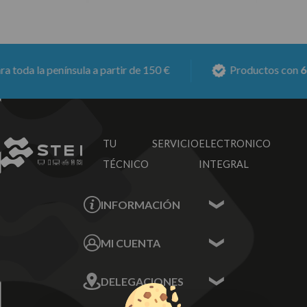
oda la península a partir de 150 €
Productos con
6 me
TU SERVICIO
ELECTRONICO
TÉCNICO
INTEGRAL
INFORMACIÓN
Contacta con nosotros
MI CUENTA
Sobre nosotros
Mis Datos
DELEGACIONES
Mis Direcciones
Mis Pedidos