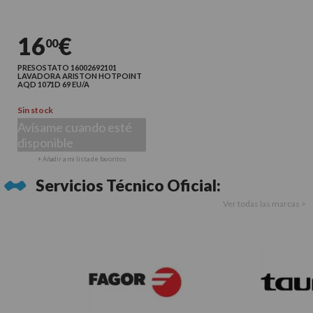
16
€
00
PRESOSTATO 16002692101
LAVADORA ARISTON HOTPOINT
AQD 1071D 69 EU/A
Sin stock
Avísame cuando esté
disponible
+ Añadir a mi lista de favoritos
Servicios Técnico Oficial:
Ver todas las marcas >