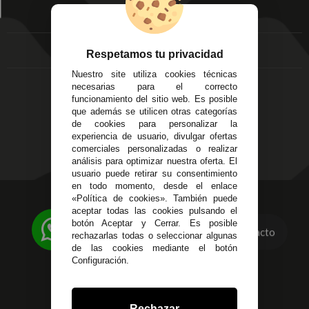
Écija - Sevilla
Mis favoritos
EMPRESA
Av. Plaza de Toros.
FAQ's
Local 3
Aviso Legal
Córdoba
Entregas y
Respetamos tu privacidad
C/ Ingeniero Iribarren,
Devoluciones
Nuestro site utiliza cookies técnicas
14
Política de Privacidad
necesarias para el correcto
Alzira - Valencia
Pago Seguro
funcionamiento del sitio web. Es posible
C/ Esplugues, 135
que además se utilicen otras categorías
Terminos y
de cookies para personalizar la
Condiciones Generales
experiencia de usuario, divulgar ofertas
Políticas de Cookies
comerciales personalizadas o realizar
análisis para optimizar nuestra oferta. El
usuario puede retirar su consentimiento
en todo momento, desde el enlace
«Política de cookies». También puede
623 23 31 98
aceptar todas las cookies pulsando el
Atendemos Whatsapp
botón Aceptar y Cerrar. Es posible
Contacto
rechazarlas todas o seleccionar algunas
955 44 45 43
/
955 44 45 44
de las cookies mediante el botón
Configuración.
info@steielectronica.com
Avenida Plaza de Toros,
Rechazar