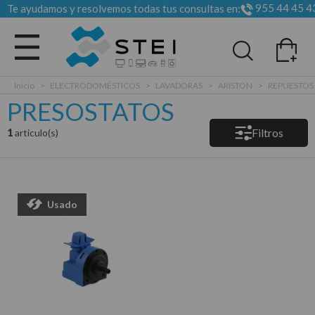
955 44 45 4
Te ayudamos y resolvemos todas tus consultas en:
Todas las categorias
Inicio
>
ELECTRODOMÉSTICOS
>
LAVADORAS
>
ARISTON
>
REPUESTOS
PRESOSTATOS
Filtros
1
articulo(s)
Usado