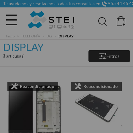
955 44 45 4
Te ayudamos y resolvemos todas tus consultas en:
Todas las categorias
Inicio
>
TELEFONÍA
>
BQ
>
DISPLAY
DISPLAY
Filtros
3
articulo(s)
Reacondicionado
Reacondicionado