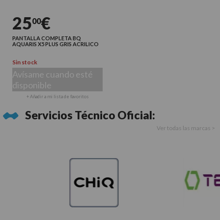
25
€
00
PANTALLA COMPLETA BQ
AQUARIS X5 PLUS GRIS ACRILICO
Sin stock
Avísame cuando esté
disponible
+ Añadir a mi lista de favoritos
Servicios Técnico Oficial:
Ver todas las marcas >