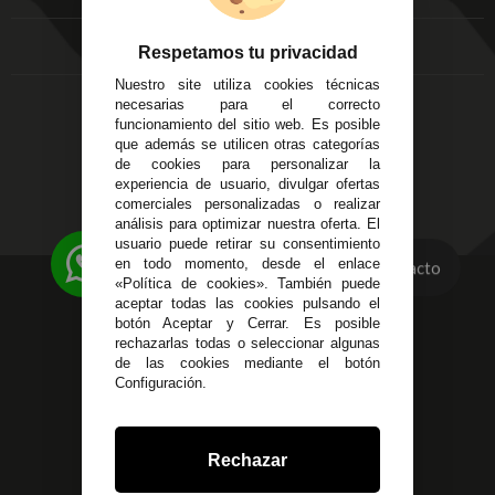
FAQ's
Local 3
Aviso Legal
Córdoba
Respetamos tu privacidad
Entregas y
C/ Ingeniero Iribarren,
Devoluciones
Nuestro site utiliza cookies técnicas
14
Política de Privacidad
necesarias para el correcto
Alzira - Valencia
funcionamiento del sitio web. Es posible
Pago Seguro
C/ Esplugues, 135
que además se utilicen otras categorías
Terminos y
de cookies para personalizar la
Condiciones Generales
experiencia de usuario, divulgar ofertas
Políticas de Cookies
comerciales personalizadas o realizar
análisis para optimizar nuestra oferta. El
usuario puede retirar su consentimiento
en todo momento, desde el enlace
Contacto
«Política de cookies». También puede
623 23 31 98
aceptar todas las cookies pulsando el
Atendemos Whatsapp
botón Aceptar y Cerrar. Es posible
rechazarlas todas o seleccionar algunas
955 44 45 43
/
955 44 45 44
de las cookies mediante el botón
Configuración.
info@steielectronica.com
Avenida Plaza de Toros,
Rechazar
Local 3 Écija (Sevilla)