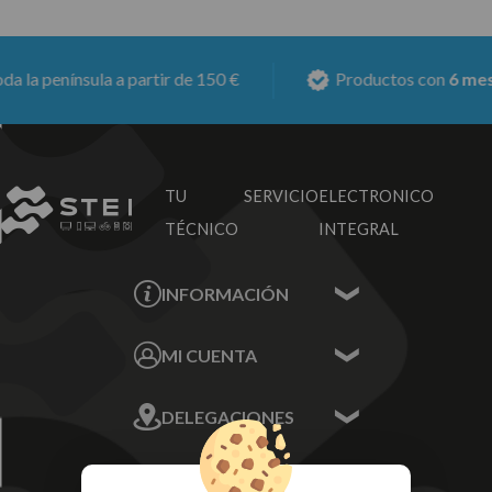
a península a partir de 150 €
Productos con
6 meses 
TU SERVICIO
ELECTRONICO
TÉCNICO
INTEGRAL
INFORMACIÓN
Contacta con nosotros
MI CUENTA
Sobre nosotros
Mis Datos
DELEGACIONES
Mis Direcciones
Mis Pedidos
Écija - Sevilla
Mis favoritos
EMPRESA
Av. Plaza de Toros.