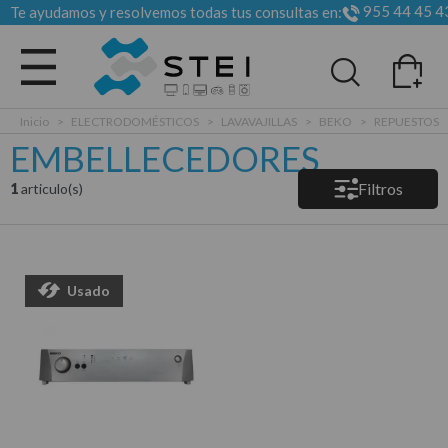
955 44 45 4
Te ayudamos y resolvemos todas tus consultas en:
Todas las categorias
Inicio
>
ELECTRODOMÉSTICOS
>
LAVAVAJILLAS
>
BEKO
>
REPUESTOS
EMBELLECEDORES
Filtros
1
articulo(s)
Usado