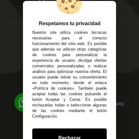
FAQ's
Local 3
Aviso Legal
Córdoba
Entregas y
C/ Ingeniero Iribarren,
Devoluciones
Respetamos tu privacidad
14
Política de Privacidad
Nuestro site utiliza cookies técnicas
Alzira - Valencia
Pago Seguro
necesarias para el correcto
C/ Esplugues, 135
Terminos y
funcionamiento del sitio web. Es posible
que además se utilicen otras categorías
Condiciones Generales
de cookies para personalizar la
Políticas de Cookies
experiencia de usuario, divulgar ofertas
comerciales personalizadas o realizar
análisis para optimizar nuestra oferta. El
usuario puede retirar su consentimiento
623 23 31 98
en todo momento, desde el enlace
«Política de cookies». También puede
Atendemos Whatsapp
aceptar todas las cookies pulsando el
botón Aceptar y Cerrar. Es posible
955 44 45 43
/
955 44 45 44
Contacto
rechazarlas todas o seleccionar algunas
de las cookies mediante el botón
info@steielectronica.com
Configuración.
Avenida Plaza de Toros,
Local 3 Écija (Sevilla)
Rechazar