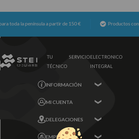
 toda la península a partir de 150 €
Productos con
6 
TU SERVICIO
ELECTRONICO
TÉCNICO
INTEGRAL
INFORMACIÓN
Contacta con nosotros
MI CUENTA
Sobre nosotros
Mis Datos
DELEGACIONES
Mis Direcciones
Mis Pedidos
Écija - Sevilla
Mis favoritos
EMPRESA
Av. Plaza de Toros.