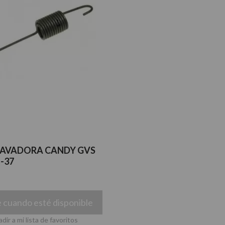
LAVADORA CANDY GVS
-37
 cuando esté disponible
dir a mi lista de favoritos