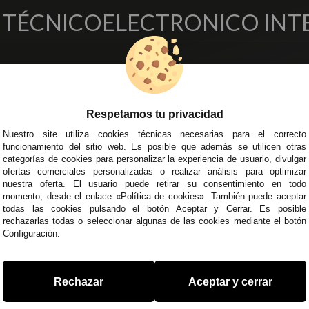
O TÉCNICO
ELECTRONICO INT
EMPRESA
DELEGACIONES
so Legal
Écija - Sevilla
regas y Devoluciones
Av. Plaza de Toros. Local 3
Respetamos tu privacidad
ítica de Privacidad
Córdoba
Nuestro site utiliza cookies técnicas necesarias para el correcto
o Seguro
C/ Ingeniero Iribarren, 14
funcionamiento del sitio web. Es posible que además se utilicen otras
minos y
Alzira - Valencia
categorías de cookies para personalizar la experiencia de usuario, divulgar
diciones Generales
C/ Esplugues, 135
ofertas comerciales personalizadas o realizar análisis para optimizar
íticas de Cookies
nuestra oferta. El usuario puede retirar su consentimiento en todo
momento, desde el enlace «Política de cookies». También puede aceptar
todas las cookies pulsando el botón Aceptar y Cerrar. Es posible
rechazarlas todas o seleccionar algunas de las cookies mediante el botón
Configuración.
 45 43
/
955 44 45 44
info@steielectronica.com
A
Rechazar
Aceptar y cerrar