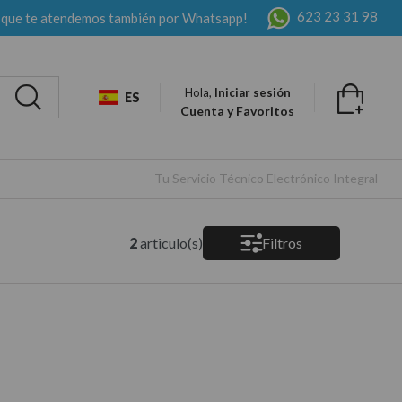
623 23 31 98
 que te atendemos también por Whatsapp!
Hola,
Iniciar sesión
ES
Cuenta y Favoritos
Tu Servicio Técnico Electrónico Integral
2
articulo(s)
Filtros