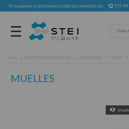
955 44
Te ayudamos y resolvemos todas tus consultas en:
Todas 
>
>
>
>
Inicio
ELECTRODOMÉSTICOS
LAVADORAS
CANDY
MUELLES
Usad