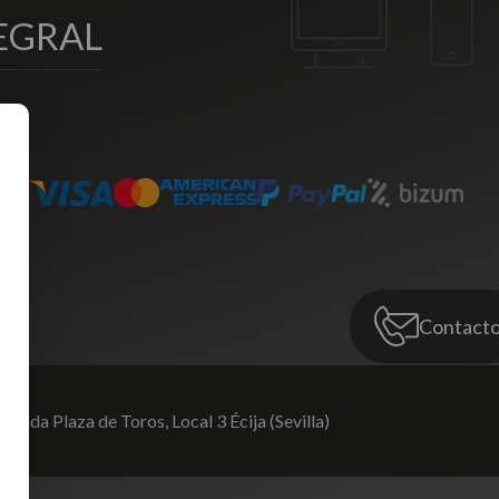
EGRAL
Contact
venida Plaza de Toros,
Local 3 Écija (Sevilla)