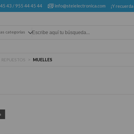
 45 43
/
955 44 45 44
info@steielectronica.com
¡Y recuerda
las categorias
>
REPUESTOS
MUELLES
o