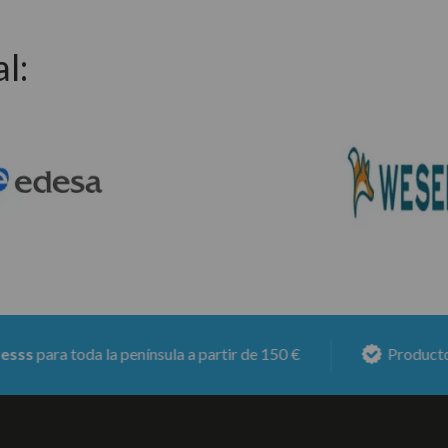
l:
a toda la península a partir de 150 €
Productos con
6