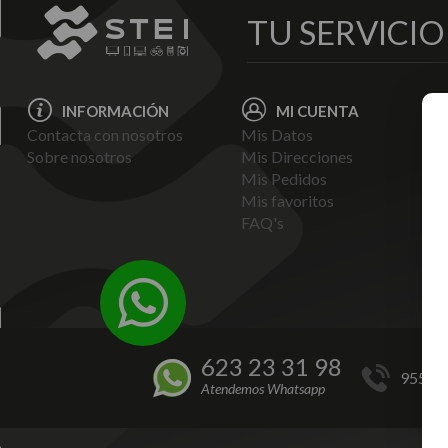
TU SERVICI
INFORMACIÓN
MI CUENTA
Contacta con nosotros
Mis Datos
Avi
Sobre nosotros
Mis Direcciones
Ent
Mis Pedidos
Pol
Mis favoritos
Pag
FAQ's
Ter
Con
Pol
623 23 31 98
955 44
Atendemos Whatsapp