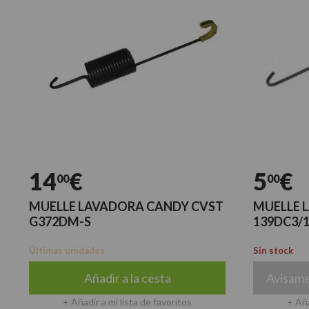
14
€
5
€
00
00
MUELLE LAVADORA CANDY CVST
MUELLE 
G372DM-S
139DC3/1
Últimas unidades
Sin stock
Añadir a la cesta
Avísame
+ Añadir a mi lista de favoritos
+ Aña