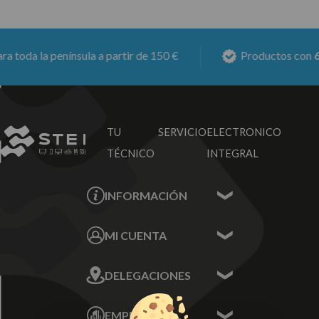
toda la península a partir de 150 €
Productos con
6 m
TU SERVICIO
ELECTRONICO
TÉCNICO
INTEGRAL
INFORMACIÓN
Contacta con nosotros
MI CUENTA
Sobre nosotros
Mis Datos
DELEGACIONES
Mis Direcciones
Mis Pedidos
Écija - Sevilla
Mis favoritos
EMPRESA
Av. Plaza de Toros.