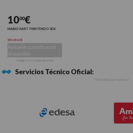
10
€
00
MARIO KART 7 NINTENDO 3DS
Sin stock
Avísame cuando esté
disponible
+ Añadir a mi lista de favoritos
Servicios Técnico Oficial:
Ver todas las marcas >