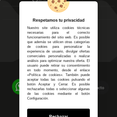
FAQ's
Local 3
Aviso Legal
Córdoba
Entregas y
C/ Ingeniero Iribarren,
Devoluciones
Respetamos tu privacidad
14
Política de Privacidad
Nuestro site utiliza cookies técnicas
Alzira - Valencia
Pago Seguro
necesarias para el correcto
C/ Esplugues, 135
Terminos y
funcionamiento del sitio web. Es posible
que además se utilicen otras categorías
Condiciones Generales
de cookies para personalizar la
Políticas de Cookies
experiencia de usuario, divulgar ofertas
comerciales personalizadas o realizar
análisis para optimizar nuestra oferta. El
usuario puede retirar su consentimiento
623 23 31 98
en todo momento, desde el enlace
«Política de cookies». También puede
Atendemos Whatsapp
aceptar todas las cookies pulsando el
botón Aceptar y Cerrar. Es posible
955 44 45 43
/
955 44 45 44
Contacto
rechazarlas todas o seleccionar algunas
de las cookies mediante el botón
info@steielectronica.com
Configuración.
Avenida Plaza de Toros,
Local 3 Écija (Sevilla)
Rechazar