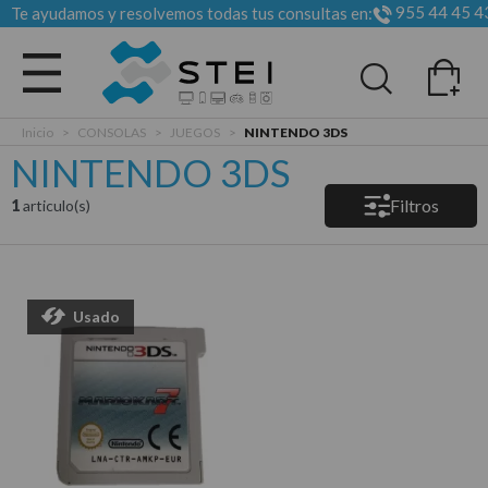
955 44 45 4
Te ayudamos y resolvemos todas tus consultas en:
Todas las categorias
Inicio
>
CONSOLAS
>
JUEGOS
>
NINTENDO 3DS
NINTENDO 3DS
Filtros
1
articulo(s)
Usado