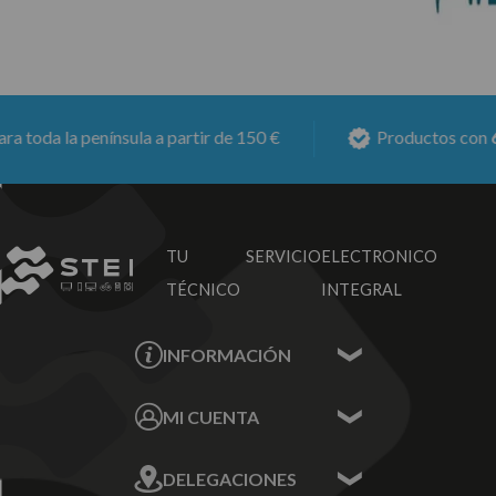
toda la península a partir de 150 €
Productos con
6 m
TU SERVICIO
ELECTRONICO
TÉCNICO
INTEGRAL
INFORMACIÓN
Contacta con nosotros
MI CUENTA
Sobre nosotros
Mis Datos
DELEGACIONES
Mis Direcciones