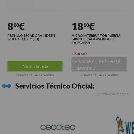
8
€
18
€
00
00
PESTILLO SECADORA INDESIT
MICRO INTERRUPTOR PUERTA
IPDEG45A1ECO(EU)
348401 SECADORA INDESIT
IDCEG45BH
Sin stock
Últimas unidades
Avísame cuando esté
Añadir a la cesta
disponible
+ Añadir a mi lista de favoritos
+ Añadir a mi lista de favoritos
Servicios Técnico Oficial:
Ver todas las marcas >