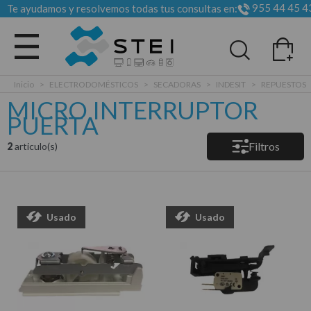
955 44 45 4
Te ayudamos y resolvemos todas tus consultas en:
Todas las categorias
Inicio
>
ELECTRODOMÉSTICOS
>
SECADORAS
>
INDESIT
>
REPUESTOS
MICRO INTERRUPTOR
PUERTA
Filtros
2
articulo(s)
Usado
Usado