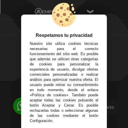
Mis Pedidos
Écija - Sevilla
Mis favoritos
EMPRESA
Av. Plaza de Toros.
FAQ's
Local 3
Aviso Legal
Córdoba
Entregas y
C/ Ingeniero Iribarren,
Devoluciones
Respetamos tu privacidad
14
Política de Privacidad
Nuestro site utiliza cookies técnicas
Alzira - Valencia
Pago Seguro
necesarias para el correcto
C/ Esplugues, 135
Terminos y
funcionamiento del sitio web. Es posible
que además se utilicen otras categorías
Condiciones Generales
de cookies para personalizar la
Políticas de Cookies
experiencia de usuario, divulgar ofertas
comerciales personalizadas o realizar
análisis para optimizar nuestra oferta. El
usuario puede retirar su consentimiento
623 23 31 98
en todo momento, desde el enlace
«Política de cookies». También puede
Atendemos Whatsapp
aceptar todas las cookies pulsando el
botón Aceptar y Cerrar. Es posible
Contacto
955 44 45 43
/
955 44 45 44
rechazarlas todas o seleccionar algunas
de las cookies mediante el botón
info@steielectronica.com
Configuración.