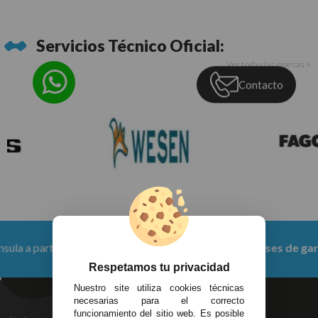
Servicios Técnico Oficial:
Ver todas las marcas >
Contacto
rtir de 150 €
Productos con
6 meses de garantía
Respetamos tu privacidad
Nuestro site utiliza cookies técnicas
necesarias para el correcto
funcionamiento del sitio web. Es posible