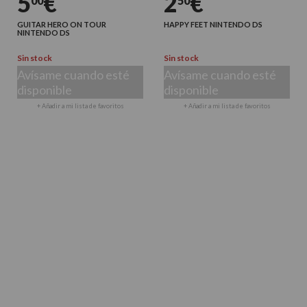
5
€
2
€
00
50
GUITAR HERO ON TOUR
HAPPY FEET NINTENDO DS
NINTENDO DS
Sin stock
Sin stock
Avísame cuando esté
Avísame cuando esté
disponible
disponible
+ Añadir a mi lista de favoritos
+ Añadir a mi lista de favoritos