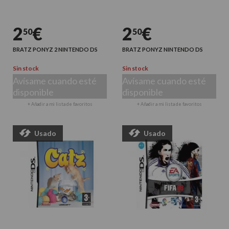
2
€
2
€
50
50
BRATZ PONYZ 2 NINTENDO DS
BRATZ PONYZ NINTENDO DS
Sin stock
Sin stock
Avísame cuando esté
Avísame cuando esté
disponible
disponible
+ Añadir a mi lista de favoritos
+ Añadir a mi lista de favoritos
Usado
Usado