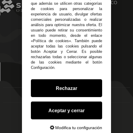
TU SERVICIO
ELECTRONICO
que además se utilicen otras categorías
de cookies para personalizar la
TÉCNICO
INTEGRAL
experiencia de usuario, divulgar ofertas
comerciales personalizadas o realizar
análisis para optimizar nuestra oferta. El
INFORMACIÓN
usuario puede retirar su consentimiento
en todo momento, desde el enlace
Contacta con nosotros
«Política de cookies». También puede
MI CUENTA
aceptar todas las cookies pulsando el
Sobre nosotros
botón Aceptar y Cerrar. Es posible
Mis Datos
rechazarlas todas o seleccionar algunas
DELEGACIONES
de las cookies mediante el botón
Mis Direcciones
Configuración.
Mis Pedidos
Écija - Sevilla
Mis favoritos
EMPRESA
Av. Plaza de Toros.
FAQ's
Local 3
Rechazar
Aviso Legal
Córdoba
Entregas y
C/ Ingeniero Iribarren,
Devoluciones
14
Política de Privacidad
Aceptar y cerrar
Alzira - Valencia
Pago Seguro
C/ Esplugues, 135
Terminos y
Modifica tu configuración
Condiciones Generales