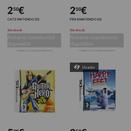
2
€
2
€
50
50
CATZ NINTENDO DS
FIFA 8 NINTENDO DS
Sin stock
Sin stock
Avísame cuando esté
Avísame cuando esté
disponible
disponible
+ Añadir a mi lista de favoritos
+ Añadir a mi lista de favoritos
Usado