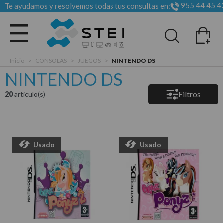
955 44 45 4
Te ayudamos y resolvemos todas tus consultas en:
Todas las categorias
Inicio
>
CONSOLAS
>
JUEGOS
>
NINTENDO DS
NINTENDO DS
Filtros
20
articulo(s)
Usado
Usado