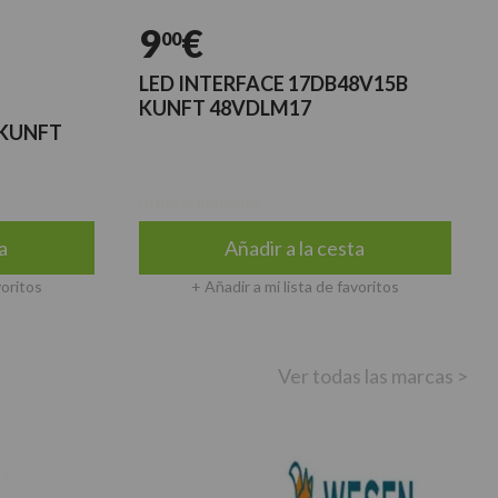
9
€
00
LED INTERFACE 17DB48V15B
KUNFT 48VDLM17
 KUNFT
Últimas unidades
a
Añadir a la cesta
voritos
+ Añadir a mi lista de favoritos
Ver todas las marcas >