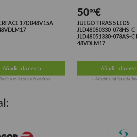
50
€
00
TERFACE 17DB48V15A
JUEGO TIRAS 5 LEDS
48VDLM17
JLD48050330-078HS-C
JLD48051330-078AS-C
48VDLM17
idades
Últimas unidades
Añadir a la cesta
Añadir a la cest
ñadir a mi lista de favoritos
+ Añadir a mi lista de fa
l: