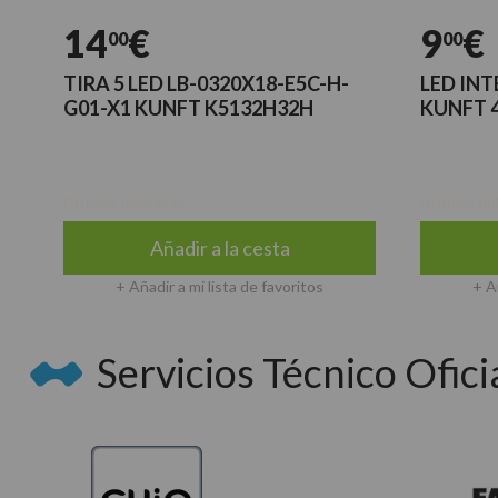
14
€
9
€
00
00
TIRA 5 LED LB-0320X18-E5C-H-
LED IN
G01-X1 KUNFT K5132H32H
KUNFT 
Últimas unidades
Últimas un
Añadir a la cesta
+ Añadir a mi lista de favoritos
+ A
Servicios Técnico Oficia