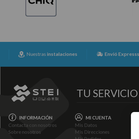
Nuestras
instalaciones
Envió Expresss
para toda 
TU SERVICI
INFORMACIÓN
MI CUENTA
Contacta con nosotros
Mis Datos
Avi
Sobre nosotros
Mis Direcciones
Ent
Mis Pedidos
Pol