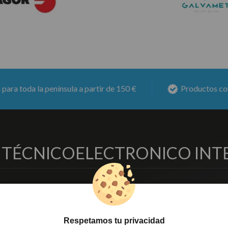
la península a partir de 150 €
Productos con
6 meses
O TÉCNICO
ELECTRONICO INT
EMPRESA
DELEGACIONES
so Legal
Écija - Sevilla
regas y Devoluciones
Av. Plaza de Toros. Local 3
Respetamos tu privacidad
ítica de Privacidad
Córdoba