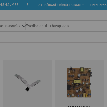
 45 43
/
955 44 45 44
info@steielectronica.com
¡Y recuerda
las categorias