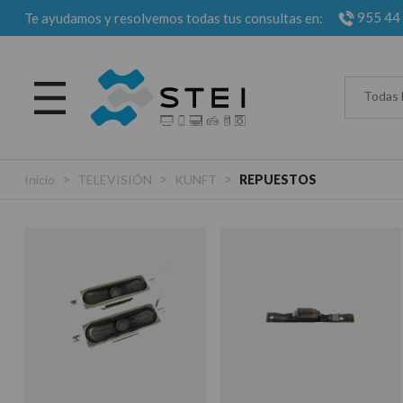
955 44
Te ayudamos y resolvemos todas tus consultas en:
Todas 
>
>
>
Inicio
TELEVISIÓN
KUNFT
REPUESTOS