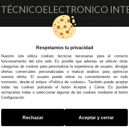
O TÉCNICO
ELECTRONICO INT
EMPRESA
DELEGACIONES
so Legal
Écija - Sevilla
regas y Devoluciones
Av. Plaza de Toros. Local 3
Respetamos tu privacidad
ítica de Privacidad
Córdoba
Nuestro site utiliza cookies técnicas necesarias para el correcto
o Seguro
C/ Ingeniero Iribarren, 14
funcionamiento del sitio web. Es posible que además se utilicen otras
minos y
Alzira - Valencia
categorías de cookies para personalizar la experiencia de usuario, divulgar
diciones Generales
C/ Esplugues, 135
ofertas comerciales personalizadas o realizar análisis para optimizar
íticas de Cookies
nuestra oferta. El usuario puede retirar su consentimiento en todo
momento, desde el enlace «Política de cookies». También puede aceptar
todas las cookies pulsando el botón Aceptar y Cerrar. Es posible
rechazarlas todas o seleccionar algunas de las cookies mediante el botón
Configuración.
 45 43
/
955 44 45 44
info@steielectronica.com
A
Rechazar
Aceptar y cerrar