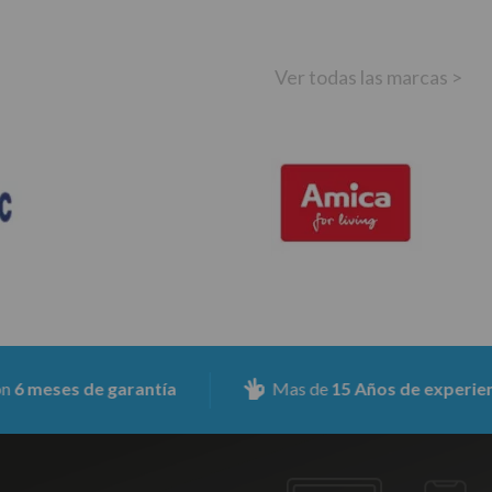
Ver todas las marcas >
es de garantía
Mas de
15 Años de experiencia