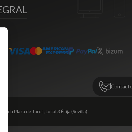
EGRAL
Contact
venida Plaza de Toros,
Local 3 Écija (Sevilla)