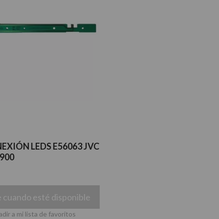
EXIÓN LEDS E56063 JVC
900
 cuando esté disponible
dir a mi lista de favoritos