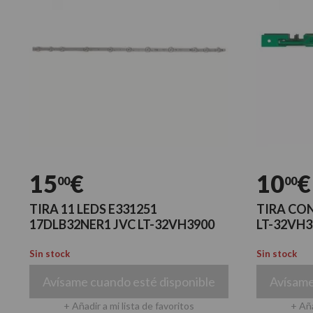
15
€
10
€
00
00
TIRA 11 LEDS E331251
TIRA CON
17DLB32NER1 JVC LT-32VH3900
LT-32VH3
Sin stock
Sin stock
Avísame cuando esté disponible
Avísame
+ Añadir a mi lista de favoritos
+ Aña