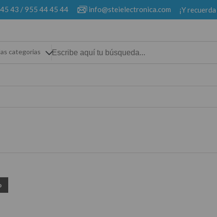
 45 43
/
955 44 45 44
info@steielectronica.com
¡Y recuerda
las categorias
o