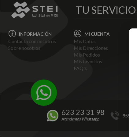
TU SERVICI
INFORMACIÓN
MI CUENTA
Contacta con nosotros
Mis Datos
Avi
Sobre nosotros
Mis Direcciones
Ent
Mis Pedidos
Pol
Mis favoritos
Pag
FAQ's
Ter
Con
Pol
623 23 31 98
955 44
Atendemos Whatsapp