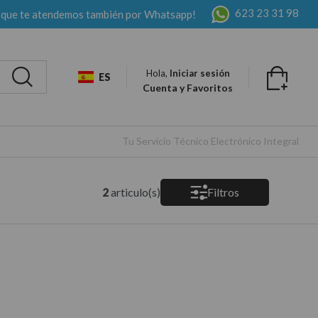
623 23 31 98
 que te atendemos también por Whatsapp!
Hola,
Iniciar sesión
ES
Cuenta y Favoritos
Tu Servicio Técnico Electrónico Integral
2
articulo(s)
Filtros