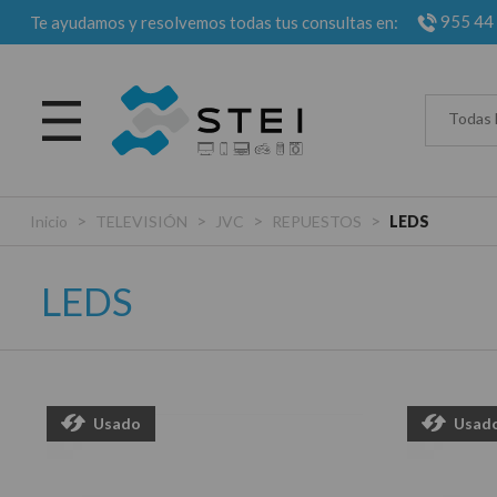
955 44
Te ayudamos y resolvemos todas tus consultas en:
Todas 
>
>
>
>
Inicio
TELEVISIÓN
JVC
REPUESTOS
LEDS
LEDS
Usado
Usad