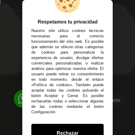
EMPRESA
Av. Plaza de Toros.
FAQ's
Local 3
Aviso Legal
Córdoba
Entregas y
Respetamos tu privacidad
C/ Ingeniero Iribarren,
Devoluciones
14
Nuestro site utiliza cookies técnicas
Política de Privacidad
Alzira - Valencia
necesarias para el correcto
Pago Seguro
funcionamiento del sitio web. Es posible
C/ Esplugues, 135
Terminos y
que además se utilicen otras categorías
Condiciones Generales
de cookies para personalizar la
experiencia de usuario, divulgar ofertas
Políticas de Cookies
comerciales personalizadas o realizar
análisis para optimizar nuestra oferta. El
usuario puede retirar su consentimiento
en todo momento, desde el enlace
623 23 31 98
«Política de cookies». También puede
aceptar todas las cookies pulsando el
Atendemos Whatsapp
botón Aceptar y Cerrar. Es posible
Contacto
rechazarlas todas o seleccionar algunas
955 44 45 43
/
955 44 45 44
de las cookies mediante el botón
Configuración.
info@steielectronica.com
Avenida Plaza de Toros,
Rechazar