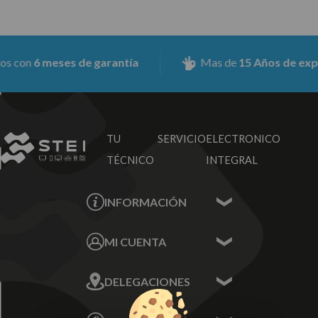
con
6 meses de garantía
Mas de
15 Años de experi
TU SERVICIO
ELECTRONICO
TÉCNICO
INTEGRAL
INFORMACIÓN
Contacta con nosotros
MI CUENTA
Sobre nosotros
Mis Datos
DELEGACIONES
Mis Direcciones
Mis Pedidos
Écija - Sevilla
Mis favoritos