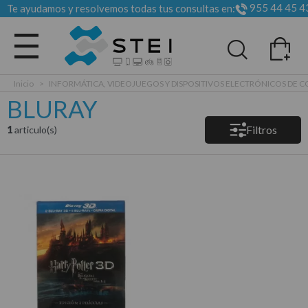
955 44 45 4
Te ayudamos y resolvemos todas tus consultas en:
Todas las categorias
Inicio
>
INFORMÁTICA, VIDEOJUEGOS Y DISPOSITIVOS ELECTRÓNICOS DE
BLURAY
Filtros
1
articulo(s)