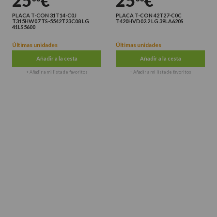
25
€
25
€
PLACA T-CON 31T14-C0J
PLACA T-CON 42T27-C0C
T315HW07 TS-5542T23C08 LG
T420HVD02.2 LG 39LA620S
41LS5600
Últimas unidades
Últimas unidades
Añadir a la cesta
Añadir a la cesta
+ Añadir a mi lista de favoritos
+ Añadir a mi lista de favoritos