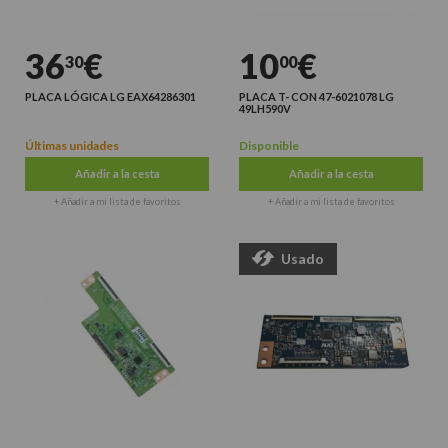
36
€
10
€
30
00
PLACA LÓGICA LG EAX64286301
PLACA T- CON 47-6021078 LG
49LH590V
Últimas unidades
Disponible
Añadir a la cesta
Añadir a la cesta
+ Añadir a mi lista de favoritos
+ Añadir a mi lista de favoritos
Usado