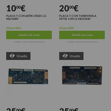
10
€
20
€
00
00
PLACA T-CON 6870C-0532C LG
PLACA T-CON T430HVN01.A
43LF630V
43T01-C09 LG 43LH5100
Disponible
Disponible
Añadir a la cesta
Añadir a la cesta
+ Añadir a mi lista de favoritos
+ Añadir a mi lista de favoritos
Usado
Usado
00
00