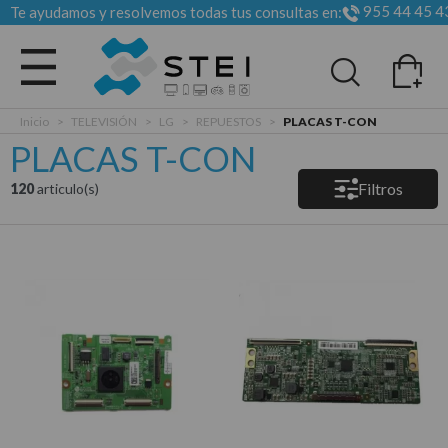
955 44 45 4
Te ayudamos y resolvemos todas tus consultas en:
Todas las categorias
Inicio
>
TELEVISIÓN
>
LG
>
REPUESTOS
>
PLACAS T-CON
PLACAS T-CON
Filtros
120
articulo(s)