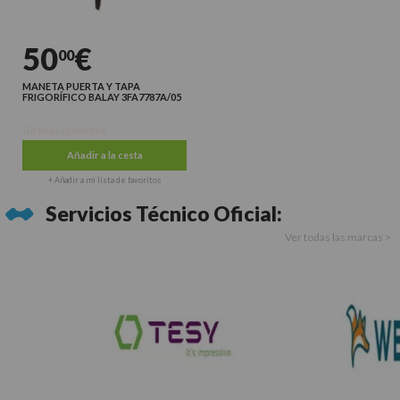
50
€
00
MANETA PUERTA Y TAPA
FRIGORÍFICO BALAY 3FA7787A/05
Últimas unidades
Añadir a la cesta
+ Añadir a mi lista de favoritos
Servicios Técnico Oficial:
Ver todas las marcas >