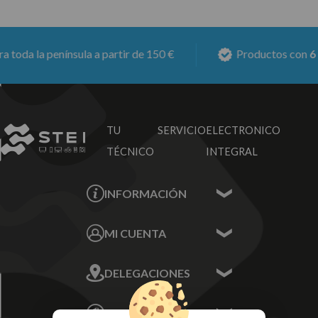
oda la península a partir de 150 €
Productos con
6 me
TU SERVICIO
ELECTRONICO
TÉCNICO
INTEGRAL
INFORMACIÓN
Contacta con nosotros
MI CUENTA
Sobre nosotros
Mis Datos
DELEGACIONES
Mis Direcciones
Mis Pedidos
Écija - Sevilla
Mis favoritos
EMPRESA
Av. Plaza de Toros.