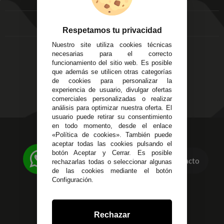
FAQ's
Local 3
Aviso Legal
Córdoba
Entregas y
Respetamos tu privacidad
C/ Ingeniero Iribarren,
Devoluciones
14
Nuestro site utiliza cookies técnicas
Política de Privacidad
Alzira - Valencia
necesarias para el correcto
Pago Seguro
funcionamiento del sitio web. Es posible
C/ Esplugues, 135
Terminos y
que además se utilicen otras categorías
Condiciones Generales
de cookies para personalizar la
experiencia de usuario, divulgar ofertas
Políticas de Cookies
comerciales personalizadas o realizar
análisis para optimizar nuestra oferta. El
usuario puede retirar su consentimiento
en todo momento, desde el enlace
623 23 31 98
«Política de cookies». También puede
aceptar todas las cookies pulsando el
Atendemos Whatsapp
botón Aceptar y Cerrar. Es posible
Contacto
rechazarlas todas o seleccionar algunas
955 44 45 43
/
955 44 45 44
de las cookies mediante el botón
Configuración.
info@steielectronica.com
Avenida Plaza de Toros,
Rechazar
Local 3 Écija (Sevilla)