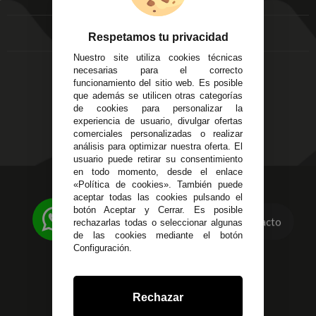
FAQ's
Local 3
Aviso Legal
Córdoba
Entregas y
Respetamos tu privacidad
C/ Ingeniero Iribarren,
Devoluciones
Nuestro site utiliza cookies técnicas
14
Política de Privacidad
necesarias para el correcto
Alzira - Valencia
Pago Seguro
funcionamiento del sitio web. Es posible
C/ Esplugues, 135
que además se utilicen otras categorías
Terminos y
de cookies para personalizar la
Condiciones Generales
experiencia de usuario, divulgar ofertas
Políticas de Cookies
comerciales personalizadas o realizar
análisis para optimizar nuestra oferta. El
usuario puede retirar su consentimiento
en todo momento, desde el enlace
«Política de cookies». También puede
623 23 31 98
aceptar todas las cookies pulsando el
Atendemos Whatsapp
botón Aceptar y Cerrar. Es posible
Contacto
rechazarlas todas o seleccionar algunas
955 44 45 43
/
955 44 45 44
de las cookies mediante el botón
Configuración.
info@steielectronica.com
Avenida Plaza de Toros,
Rechazar
Local 3 Écija (Sevilla)