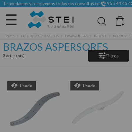
955 44 45 4
Te ayudamos y resolvemos todas tus consultas en:
Todas las categorias
Inicio
>
ELECTRODOMÉSTICOS
>
LAVAVAJILLAS
>
INDESIT
>
REPUESTO
BRAZOS ASPERSORES
Filtros
2
articulo(s)
Usado
Usado