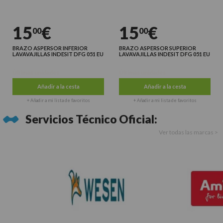
15
€
15
€
00
00
BRAZO ASPERSOR INFERIOR
BRAZO ASPERSOR SUPERIOR
LAVAVAJILLAS INDESIT DFG 051 EU
LAVAVAJILLAS INDESIT DFG 051 EU
Últimas unidades
Últimas unidades
Añadir a la cesta
Añadir a la cesta
+ Añadir a mi lista de favoritos
+ Añadir a mi lista de favoritos
Servicios Técnico Oficial:
Ver todas las marcas >