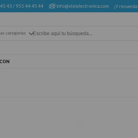
 45 43
/
955 44 45 44
info@steielectronica.com
¡Y recuerda
las categorias
-CON