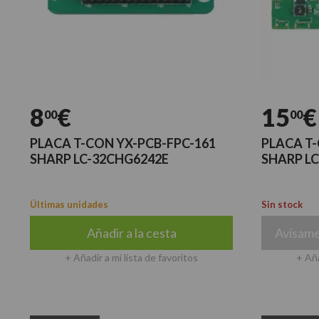
8
€
15
€
00
00
PLACA T-CON YX-PCB-FPC-161
PLACA T-
SHARP LC-32CHG6242E
SHARP LC
Últimas unidades
Sin stock
Añadir a la cesta
Avísame
+ Añadir a mi lista de favoritos
+ Aña