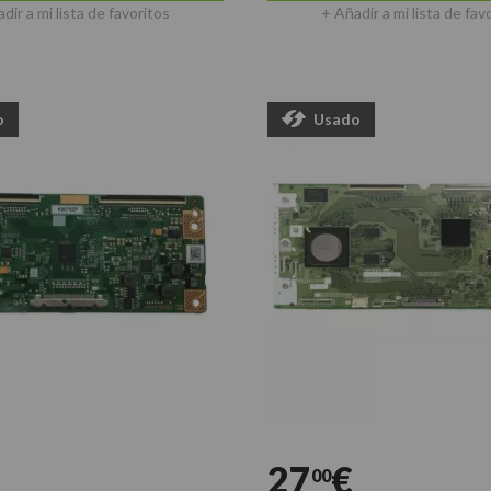
dir a mi lista de favoritos
+ Añadir a mi lista de fav
o
Usado
27
€
00