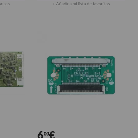
oritos
+ Añadir a mi lista de favoritos
6
€
00