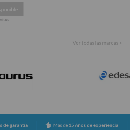
sponible
oritos
Ver todas las marcas >
Mas de
15 Años de experiencia
Aseguramos el
100