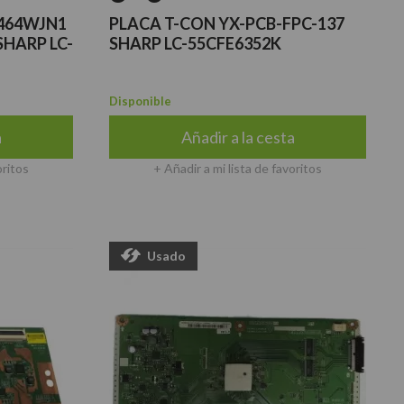
464WJN1
PLACA T-CON YX-PCB-FPC-137
HARP LC-
SHARP LC-55CFE6352K
Disponible
a
Añadir a la cesta
oritos
+ Añadir a mi lista de favoritos
Usado