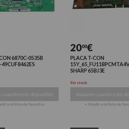
20
€
00
CON 6870C-0535B
PLACA T-CON
-49CUF8462ES
15Y_65_FU11BPCMTA4V
SHARP 65BJ3E
Sin stock
 cuando esté disponible
Avísame cuando esté di
dir a mi lista de favoritos
+ Añadir a mi lista de fav