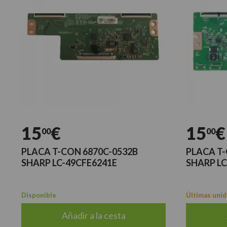
15
€
15
€
00
00
PLACA T-CON 6870C-0532B
PLACA T-
SHARP LC-49CFE6241E
SHARP L
Disponible
Últimas uni
Añadir a la cesta