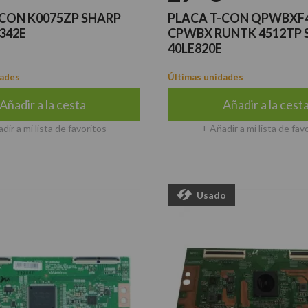
-CON K0075ZP SHARP
PLACA T-CON QPWBXF
342E
CPWBX RUNTK 4512TP S
40LE820E
dades
Últimas unidades
Añadir a la cesta
Añadir a la cest
dir a mi lista de favoritos
+ Añadir a mi lista de fav
Usado