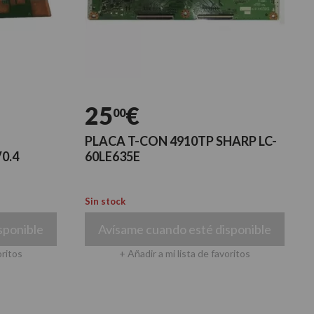
25
€
00
PLACA T-CON 4910TP SHARP LC-
0.4
60LE635E
Sin stock
sponible
Avísame cuando esté disponible
oritos
+ Añadir a mi lista de favoritos