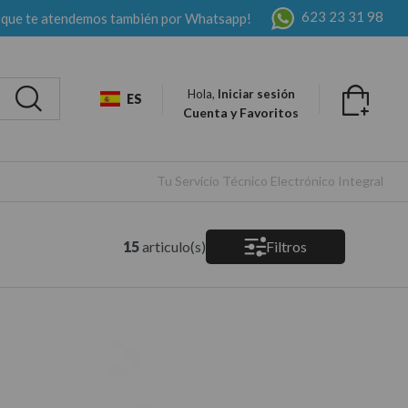
623 23 31 98
 que te atendemos también por Whatsapp!
Hola,
Iniciar sesión
ES
Cuenta y Favoritos
Tu Servicio Técnico Electrónico Integral
15
articulo(s)
Filtros