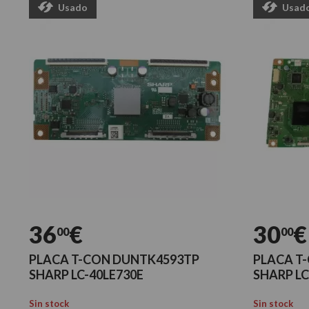
Usado
Usad
36
€
30
€
00
00
PLACA T-CON DUNTK4593TP
PLACA T
SHARP LC-40LE730E
SHARP L
Sin stock
Sin stock