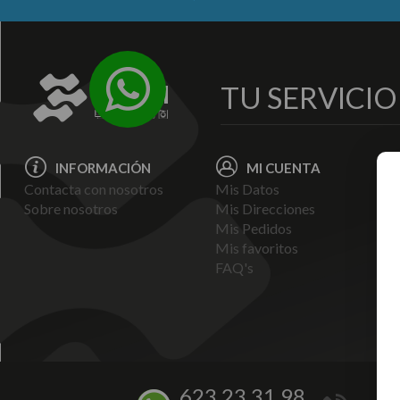
TU SERVICI
INFORMACIÓN
MI CUENTA
Contacta con nosotros
Mis Datos
Avi
Sobre nosotros
Mis Direcciones
Ent
Mis Pedidos
Pol
Mis favoritos
Pag
FAQ's
Ter
Con
Pol
623 23 31 98