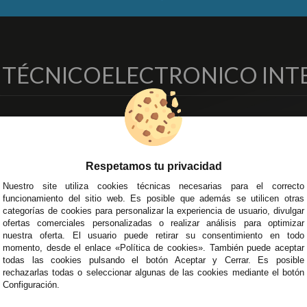
O TÉCNICO
ELECTRONICO INT
EMPRESA
DELEGACIONES
so Legal
Écija - Sevilla
regas y Devoluciones
Av. Plaza de Toros. Local 3
Respetamos tu privacidad
ítica de Privacidad
Córdoba
Nuestro site utiliza cookies técnicas necesarias para el correcto
o Seguro
C/ Ingeniero Iribarren, 14
funcionamiento del sitio web. Es posible que además se utilicen otras
minos y
Alzira - Valencia
categorías de cookies para personalizar la experiencia de usuario, divulgar
diciones Generales
C/ Esplugues, 135
ofertas comerciales personalizadas o realizar análisis para optimizar
íticas de Cookies
nuestra oferta. El usuario puede retirar su consentimiento en todo
momento, desde el enlace «Política de cookies». También puede aceptar
todas las cookies pulsando el botón Aceptar y Cerrar. Es posible
rechazarlas todas o seleccionar algunas de las cookies mediante el botón
Configuración.