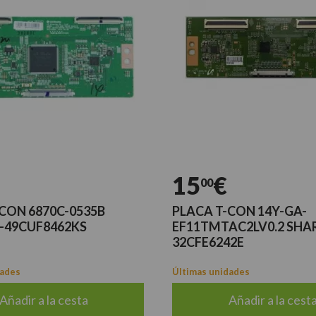
15
€
00
CON 6870C-0535B
PLACA T-CON 14Y-GA-
C-49CUF8462KS
EF11TMTAC2LV0.2 SHAR
32CFE6242E
dades
Últimas unidades
Añadir a la cesta
Añadir a la cest