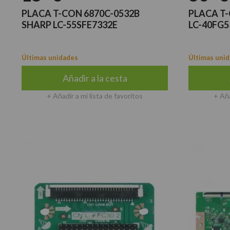
PLACA T-CON 6870C-0532B
PLACA T
SHARP LC-55SFE7332E
LC-40FG5
Últimas unidades
Últimas uni
Añadir a la cesta
+ Añadir a mi lista de favoritos
+ Aña