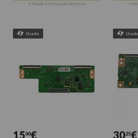
+ Añadir a mi lista de favoritos
+ Aña
Usado
Usad
15
€
30
€
00
25