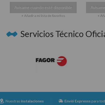
Avísame cuando esté disponible
Avísame
+ Añadir a mi lista de favoritos
+ Aña
Servicios Técnico Oficia
es
Envió Expresss
para toda la península a partir de 