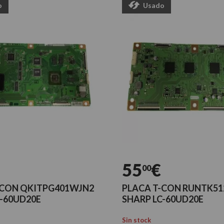
o
Usado
55
€
00
-CON QKITPG401WJN2
PLACA T-CON RUNTK51
C-60UD20E
SHARP LC-60UD20E
Sin stock