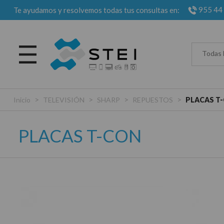
955 44
Te ayudamos y resolvemos todas tus consultas en:
Todas 
>
>
>
>
Inicio
TELEVISIÓN
SHARP
REPUESTOS
PLACAS T
PLACAS T-CON