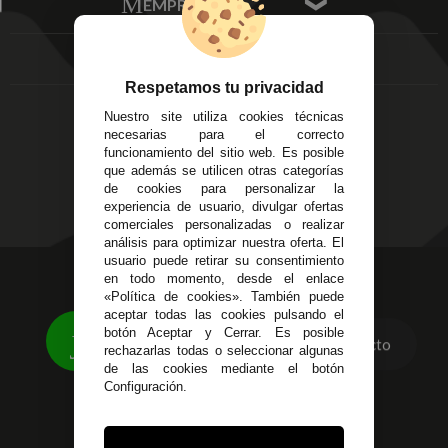
EMPRESA
Av. Plaza de Toros.
FAQ's
Local 3
Aviso Legal
Córdoba
Entregas y
C/ Ingeniero Iribarren,
Devoluciones
Respetamos tu privacidad
14
Política de Privacidad
Nuestro site utiliza cookies técnicas
Alzira - Valencia
Pago Seguro
necesarias para el correcto
C/ Esplugues, 135
Terminos y
funcionamiento del sitio web. Es posible
que además se utilicen otras categorías
Condiciones Generales
de cookies para personalizar la
Políticas de Cookies
experiencia de usuario, divulgar ofertas
comerciales personalizadas o realizar
análisis para optimizar nuestra oferta. El
usuario puede retirar su consentimiento
623 23 31 98
en todo momento, desde el enlace
«Política de cookies». También puede
Atendemos Whatsapp
aceptar todas las cookies pulsando el
botón Aceptar y Cerrar. Es posible
Contacto
955 44 45 43
/
955 44 45 44
rechazarlas todas o seleccionar algunas
de las cookies mediante el botón
info@steielectronica.com
Configuración.
Avenida Plaza de Toros,