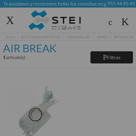
955 44 45 43
Te ayudamos y resolvemos todas tus consultas en:
Todas las categorias
Inicio
>
ELECTRODOMÉSTICOS
>
LAVAVAJILLAS
>
ASPES
>
REPUESTOS
AIR BREAK
Filtros
1
articulo(s)