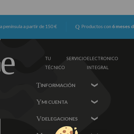
enínsula a partir de 150 €
Productos con
6 meses de g
TU SERVICIO
ELECTRONICO
TÉCNICO
INTEGRAL
INFORMACIÓN
Contacta con nosotros
MI CUENTA
Sobre nosotros
Mis Datos
DELEGACIONES
Mis Direcciones
Mis Pedidos
Écija - Sevilla
Mis favoritos