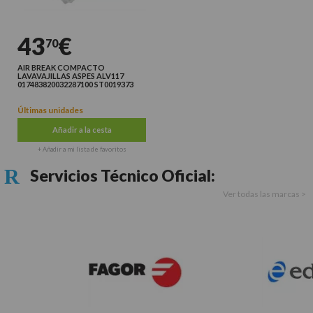
43
€
70
AIR BREAK COMPACTO
LAVAVAJILLAS ASPES ALV117
017483820032287100 ST0019373
Últimas unidades
Añadir a la cesta
+ Añadir a mi lista de favoritos
Servicios Técnico Oficial:
Ver todas las marcas >