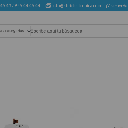
 45 43
/
955 44 45 44
info@steielectronica.com
¡Y recuerda
las categorias