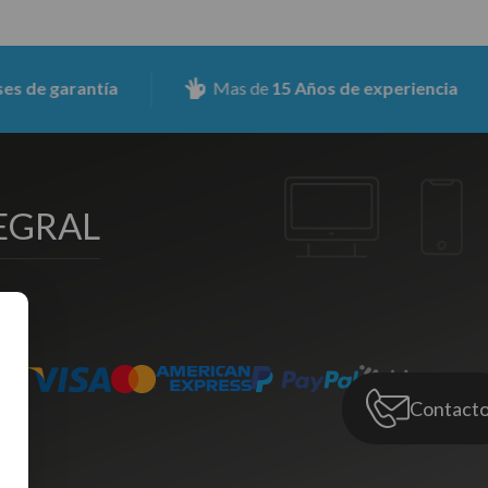
ntía
Mas de
15 Años de experiencia
As
EGRAL
Contact