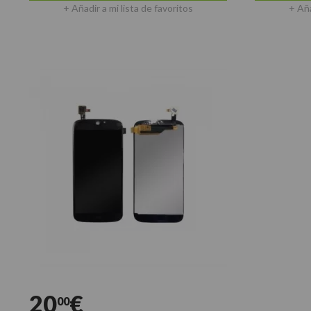
+ Añadir a mi lista de favoritos
+ Aña
20
€
00