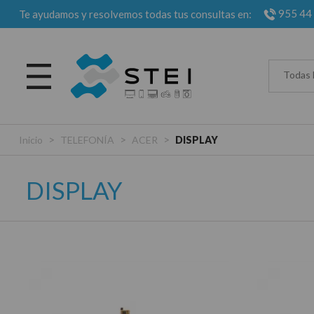
955 44
Te ayudamos y resolvemos todas tus consultas en:
Todas 
>
>
>
Inicio
TELEFONÍA
ACER
DISPLAY
DISPLAY