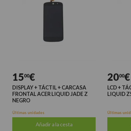
15
€
20
€
00
00
DISPLAY + TÁCTIL + CARCASA
LCD + TÁ
FRONTAL ACER LIQUID JADE Z
LIQUID Z
NEGRO
Últimas unidades
Últimas uni
Añadir a la cesta