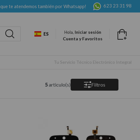
623 23 31 98
 que te atendemos también por Whatsapp!
Hola,
Iniciar sesión
ES
Cuenta y Favoritos
Tu Servicio Técnico Electrónico Integral
5
articulo(s)
Filtros