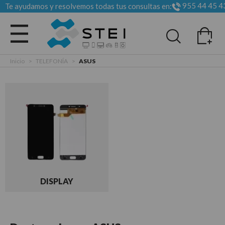
955 44 45 4
Te ayudamos y resolvemos todas tus consultas en:
Todas las categorias
Inicio
>
TELEFONÍA
>
ASUS
DISPLAY