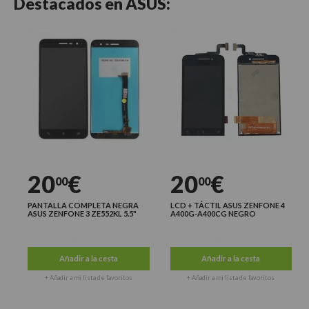
Destacados en
ASUS:
20
€
20
€
00
00
PANTALLA COMPLETA NEGRA
LCD + TÁCTIL ASUS ZENFONE 4
ASUS ZENFONE 3 ZE552KL 5.5"
A400G-A400CG NEGRO
Últimas unidades
Últimas unidades
Añadir a la cesta
Añadir a la cesta
+ Añadir a mi lista de favoritos
+ Añadir a mi lista de favoritos