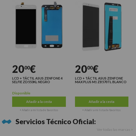
20
€
20
€
00
00
LCD + TÁCTIL ASUS ZENFONE 4
LCD + TÁCTIL ASUS ZENFONE
SELFIE ZD553KL NEGRO
MAX PLUS M1 ZB570TL BLANCO
Disponible
Últimas unidades
Añadir a la cesta
Añadir a la cesta
+ Añadir a mi lista de favoritos
+ Añadir a mi lista de favoritos
Servicios Técnico Oficial:
Ver todas las marcas >