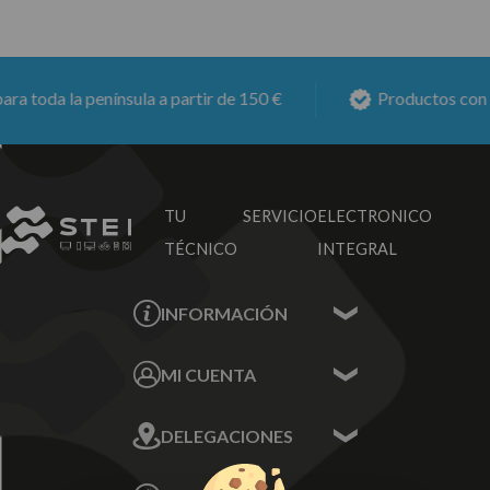
 toda la península a partir de 150 €
Productos con
6 
TU SERVICIO
ELECTRONICO
TÉCNICO
INTEGRAL
INFORMACIÓN
Contacta con nosotros
MI CUENTA
Sobre nosotros
Mis Datos
DELEGACIONES
Mis Direcciones
Mis Pedidos
Écija - Sevilla
Mis favoritos