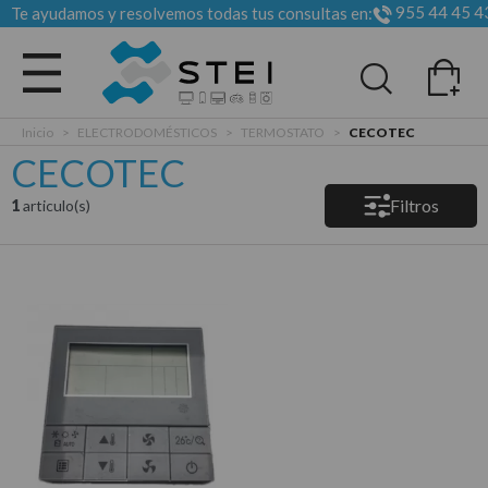
955 44 45 4
Te ayudamos y resolvemos todas tus consultas en:
Todas las categorias
Inicio
>
ELECTRODOMÉSTICOS
>
TERMOSTATO
>
CECOTEC
CECOTEC
Filtros
1
articulo(s)