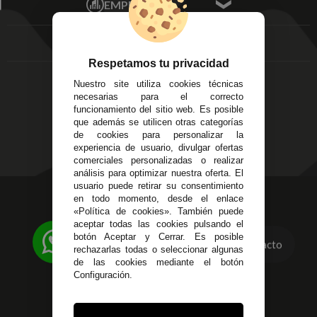
EMPRESA
Av. Plaza de Toros.
FAQ's
Local 3
Aviso Legal
Córdoba
Entregas y
C/ Ingeniero Iribarren,
Devoluciones
Respetamos tu privacidad
14
Política de Privacidad
Nuestro site utiliza cookies técnicas
Alzira - Valencia
Pago Seguro
necesarias para el correcto
C/ Esplugues, 135
Terminos y
funcionamiento del sitio web. Es posible
que además se utilicen otras categorías
Condiciones Generales
de cookies para personalizar la
Políticas de Cookies
experiencia de usuario, divulgar ofertas
comerciales personalizadas o realizar
análisis para optimizar nuestra oferta. El
usuario puede retirar su consentimiento
623 23 31 98
en todo momento, desde el enlace
«Política de cookies». También puede
Atendemos Whatsapp
aceptar todas las cookies pulsando el
botón Aceptar y Cerrar. Es posible
Contacto
955 44 45 43
/
955 44 45 44
rechazarlas todas o seleccionar algunas
de las cookies mediante el botón
info@steielectronica.com
Configuración.
Avenida Plaza de Toros,