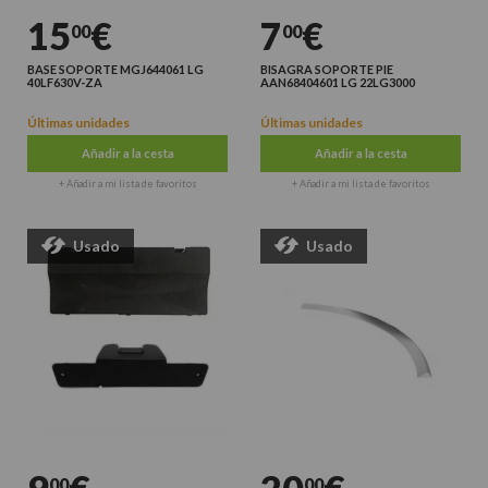
15
€
7
€
00
00
BASE SOPORTE MGJ644061 LG
BISAGRA SOPORTE PIE
40LF630V-ZA
AAN68404601 LG 22LG3000
Últimas unidades
Últimas unidades
Añadir a la cesta
Añadir a la cesta
+ Añadir a mi lista de favoritos
+ Añadir a mi lista de favoritos
Usado
Usado
00
00