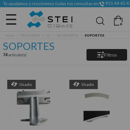
955 44 45 4
Te ayudamos y resolvemos todas tus consultas en:
Todas las categorias
Inicio
>
TELEVISIÓN
>
LG
>
ACCESORIOS
>
SOPORTES
SOPORTES
Filtros
74
articulo(s)
Usado
Usado