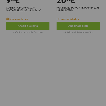
9
€
20
€
CUBIERTA MCK690123 -
PARTE DEL SOPORTE MAM641253
MAZ65131201 LG 49UH661V
LG 49UH770V
Últimas unidades
Últimas unidades
Añadir a la cesta
Añadir a la cesta
+ Añadir a mi lista de favoritos
+ Añadir a mi lista de favoritos