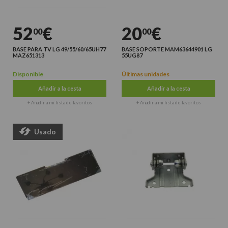
52
€
20
€
00
00
BASE PARA TV LG 49/55/60/65UH77
BASE SOPORTE MAM63644901 LG
MAZ651313
55UG87
Disponible
Últimas unidades
Añadir a la cesta
Añadir a la cesta
+ Añadir a mi lista de favoritos
+ Añadir a mi lista de favoritos
Usado