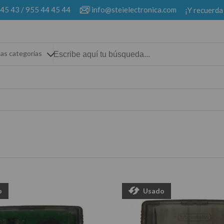
 45 43
/
955 44 45 44
info@steielectronica.com
¡Y recuerda
las categorias
o
Usado