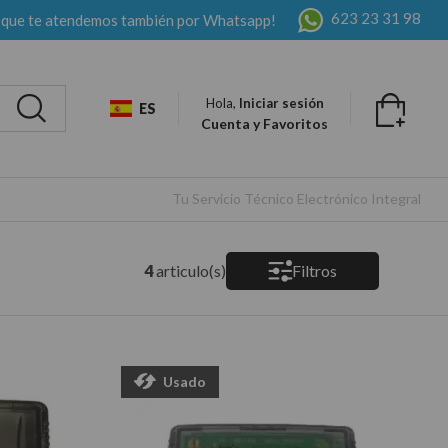
623 23 31 98
 que te atendemos también por Whatsapp!
Hola,
Iniciar sesión
ES
Cuenta y Favoritos
Tu Servicio Técnico Electrónico Integral
4
articulo(s)
Filtros
Usado