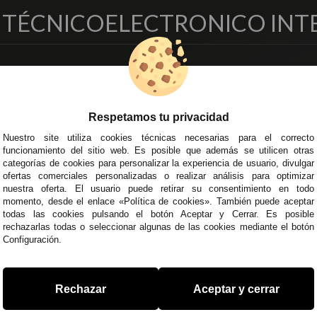
O TÉCNICO
ELECTRONICO INT
EMPRESA
DELEGACIONES
so Legal
Écija - Sevilla
regas y Devoluciones
Av. Plaza de Toros. Local 3
Respetamos tu privacidad
ítica de Privacidad
Córdoba
Nuestro site utiliza cookies técnicas necesarias para el correcto
o Seguro
C/ Ingeniero Iribarren, 14
funcionamiento del sitio web. Es posible que además se utilicen otras
minos y
Alzira - Valencia
categorías de cookies para personalizar la experiencia de usuario, divulgar
diciones Generales
C/ Esplugues, 135
ofertas comerciales personalizadas o realizar análisis para optimizar
íticas de Cookies
nuestra oferta. El usuario puede retirar su consentimiento en todo
momento, desde el enlace «Política de cookies». También puede aceptar
todas las cookies pulsando el botón Aceptar y Cerrar. Es posible
rechazarlas todas o seleccionar algunas de las cookies mediante el botón
Configuración.
 45 43
/
955 44 45 44
info@steielectronica.com
A
Rechazar
Aceptar y cerrar