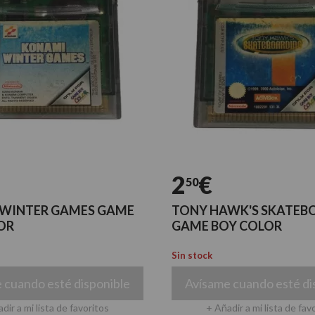
2
€
50
WINTER GAMES GAME
TONY HAWK'S SKATEB
OR
GAME BOY COLOR
Sin stock
 cuando esté disponible
Avísame cuando esté di
dir a mi lista de favoritos
+ Añadir a mi lista de fav