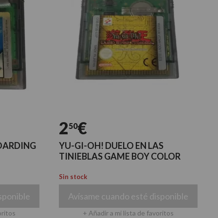
2
€
50
OARDING
YU-GI-OH! DUELO EN LAS
TINIEBLAS GAME BOY COLOR
Sin stock
sponible
Avísame cuando esté disponible
oritos
+ Añadir a mi lista de favoritos