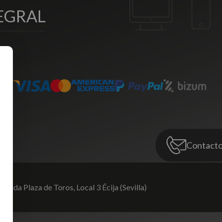
EGRAL
Contact
venida Plaza de Toros,
Local 3 Écija (Sevilla)