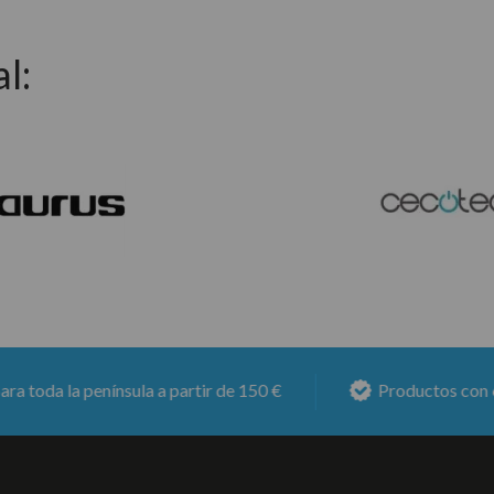
l:
 península a partir de 150 €
Productos con
6 meses d