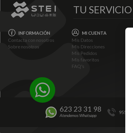
TU SERVICI
INFORMACIÓN
MI CUENTA
Contacta con nosotros
Mis Datos
Avi
Sobre nosotros
Mis Direcciones
Ent
Mis Pedidos
Pol
Mis favoritos
Pag
FAQ's
Ter
Con
Pol
623 23 31 98
955 44
Atendemos Whatsapp