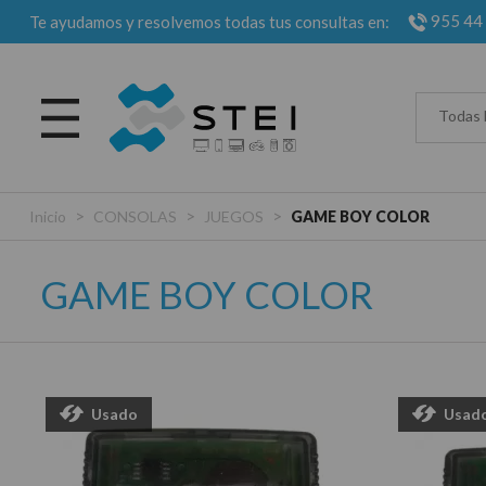
955 44
Te ayudamos y resolvemos todas tus consultas en:
Todas 
>
>
>
Inicio
CONSOLAS
JUEGOS
GAME BOY COLOR
GAME BOY COLOR
Usado
Usad