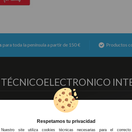
la península a partir de 150 €
Productos con
6 meses 
O TÉCNICO
ELECTRONICO INT
EMPRESA
DELEGACIONES
so Legal
Écija - Sevilla
regas y Devoluciones
Av. Plaza de Toros. Local 3
Respetamos tu privacidad
ítica de Privacidad
Córdoba
Nuestro site utiliza cookies técnicas necesarias para el correcto
o Seguro
C/ Ingeniero Iribarren, 14