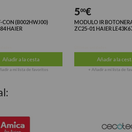
5
€
00
T-CON (B002HWJ00)
MODULO IR BOTONERA
84 HAIER
ZC25-01 HAIER LE43K
idades
Últimas unidades
Añadir a la cesta
Añadir a la cest
ñadir a mi lista de favoritos
+ Añadir a mi lista de fa
l: