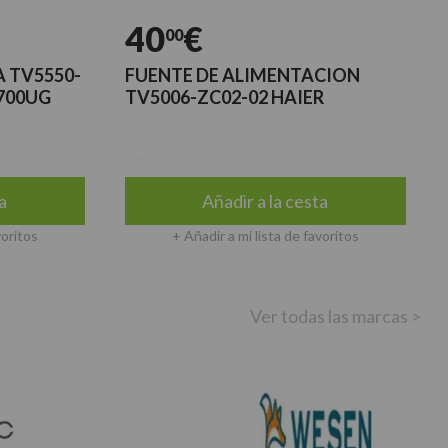
40
€
00
 TV5550-
FUENTE DE ALIMENTACION
6700UG
TV5006-ZC02-02 HAIER
Últimas unidades
a
Añadir a la cesta
voritos
+ Añadir a mi lista de favoritos
Ver todas las marcas >