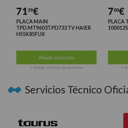
71
€
7
€
39
00
PLACA MAIN
PLACA 
TPD.MT9603T.PD733 TV HAIER
1000125
H55K85FUX
Últimas unidades
Últimas un
Añadir a la cesta
+ Añadir a mi lista de favoritos
+ A
Servicios Técnico Oficia