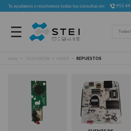
955 44
Te ayudamos y resolvemos todas tus consultas en:
Todas 
>
>
>
Inicio
TELEVISIÓN
HAIER
REPUESTOS