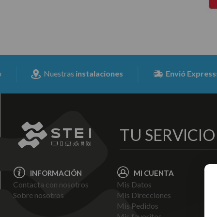
Nuestras
instalaciones
Envió Expresss
para toda 
TU SERVICI
INFORMACIÓN
MI CUENTA
Contacta con nosotros
Mis Datos
Avi
Sobre nosotros
Mis Direcciones
Ent
Mis Pedidos
Pol
Mis favoritos
Pag