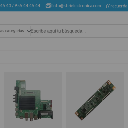
 45 43
/
955 44 45 44
info@steielectronica.com
¡Y recuerda
las categorias