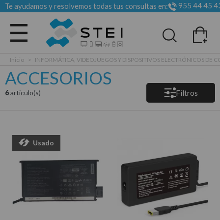
955 44 45 4
Te ayudamos y resolvemos todas tus consultas en:
Todas las categorias
Inicio
>
INFORMÁTICA, VIDEOJUEGOS Y DISPOSITIVOS ELECTRÓNICOS DE
ACCESORIOS
Filtros
6
articulo(s)
Usado