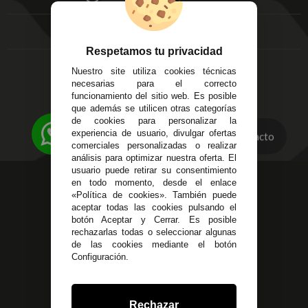
FAQ's
Local 3
Aviso Legal
Córdoba
Entregas y
C/ Ingeniero Iribarren,
Devoluciones
Respetamos tu privacidad
14
Política de Privacidad
Nuestro site utiliza cookies técnicas
Alzira - Valencia
Pago Seguro
necesarias para el correcto
C/ Esplugues, 135
Terminos y
funcionamiento del sitio web. Es posible
que además se utilicen otras categorías
Condiciones Generales
de cookies para personalizar la
Políticas de Cookies
experiencia de usuario, divulgar ofertas
Contacto
comerciales personalizadas o realizar
análisis para optimizar nuestra oferta. El
usuario puede retirar su consentimiento
623 23 31 98
en todo momento, desde el enlace
«Política de cookies». También puede
Atendemos Whatsapp
aceptar todas las cookies pulsando el
botón Aceptar y Cerrar. Es posible
955 44 45 43
/
955 44 45 44
rechazarlas todas o seleccionar algunas
de las cookies mediante el botón
info@steielectronica.com
Configuración.
Avenida Plaza de Toros,
Local 3 Écija (Sevilla)
Rechazar