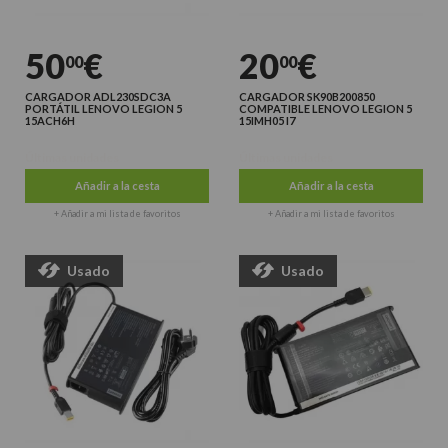
50
€
20
€
00
00
CARGADOR ADL230SDC3A
CARGADOR SK90B200850
PORTÁTIL LENOVO LEGION 5
COMPATIBLE LENOVO LEGION 5
15ACH6H
15IMH05 I7
Últimas unidades
Últimas unidades
Añadir a la cesta
Añadir a la cesta
+ Añadir a mi lista de favoritos
+ Añadir a mi lista de favoritos
Usado
Usado