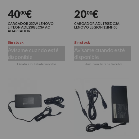
40
€
20
€
00
00
CARGADOR 230W LENOVO
CARGADOR ADL170SDC3A
LITEON ADL230SLC3A AC
LENOVO LEGION 15IMH05
ADAPTADOR
Sin stock
Sin stock
Avísame cuando esté
Avísame cuando esté
disponible
disponible
+ Añadir a mi lista de favoritos
+ Añadir a mi lista de favoritos