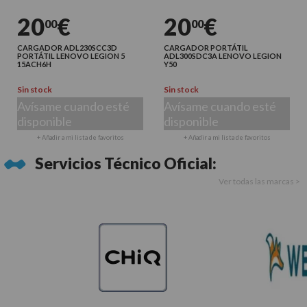
20
€
20
€
00
00
CARGADOR ADL230SCC3D
CARGADOR PORTÁTIL
PORTÁTIL LENOVO LEGION 5
ADL300SDC3A LENOVO LEGION
15ACH6H
Y50
Sin stock
Sin stock
Avísame cuando esté
Avísame cuando esté
disponible
disponible
+ Añadir a mi lista de favoritos
+ Añadir a mi lista de favoritos
Servicios Técnico Oficial:
Ver todas las marcas >