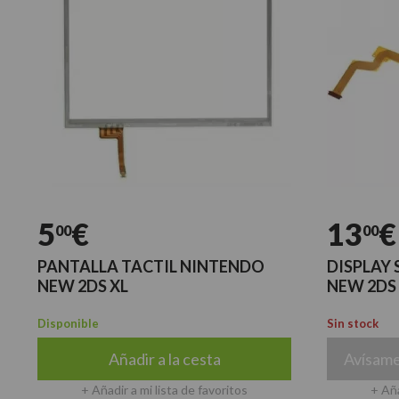
5
€
13
€
00
00
PANTALLA TACTIL NINTENDO
DISPLAY
NEW 2DS XL
NEW 2DS 
Disponible
Sin stock
Añadir a la cesta
Avísame
+ Añadir a mi lista de favoritos
+ Aña