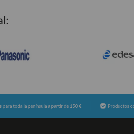
l:
a la península a partir de 150 €
Productos con
6 mese