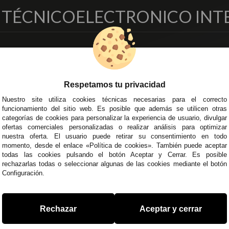
O TÉCNICO
ELECTRONICO INT
EMPRESA
DELEGACIONES
so Legal
Écija - Sevilla
regas y Devoluciones
Av. Plaza de Toros. Local 3
Respetamos tu privacidad
ítica de Privacidad
Córdoba
Nuestro site utiliza cookies técnicas necesarias para el correcto
o Seguro
C/ Ingeniero Iribarren, 14
funcionamiento del sitio web. Es posible que además se utilicen otras
minos y
Alzira - Valencia
categorías de cookies para personalizar la experiencia de usuario, divulgar
diciones Generales
C/ Esplugues, 135
ofertas comerciales personalizadas o realizar análisis para optimizar
íticas de Cookies
nuestra oferta. El usuario puede retirar su consentimiento en todo
momento, desde el enlace «Política de cookies». También puede aceptar
todas las cookies pulsando el botón Aceptar y Cerrar. Es posible
rechazarlas todas o seleccionar algunas de las cookies mediante el botón
Configuración.
 45 43
/
955 44 45 44
info@steielectronica.com
A
Rechazar
Aceptar y cerrar