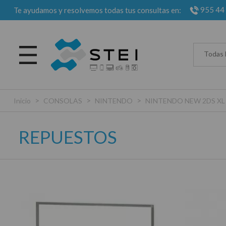
955 44
Te ayudamos y resolvemos todas tus consultas en:
Todas 
>
>
>
Inicio
CONSOLAS
NINTENDO
NINTENDO NEW 2DS XL
REPUESTOS