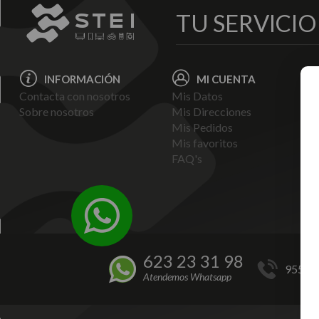
TU SERVICI
INFORMACIÓN
MI CUENTA
Contacta con nosotros
Mis Datos
Avi
Sobre nosotros
Mis Direcciones
Ent
Mis Pedidos
Pol
Mis favoritos
Pag
FAQ's
Ter
Con
Pol
623 23 31 98
955 44
Atendemos Whatsapp