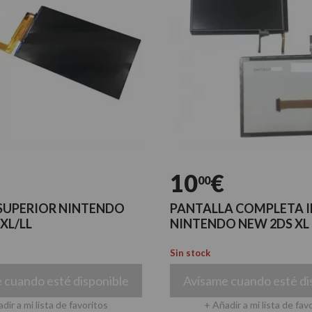
10
€
00
 SUPERIOR NINTENDO
PANTALLA COMPLETA I
XL/LL
NINTENDO NEW 2DS XL
Sin stock
 cuando esté disponible
Avísame cuando esté di
dir a mi lista de favoritos
+ Añadir a mi lista de fav