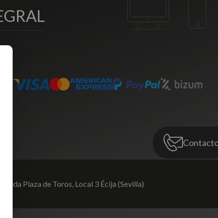
EGRAL
Contact
venida Plaza de Toros,
Local 3 Écija (Sevilla)