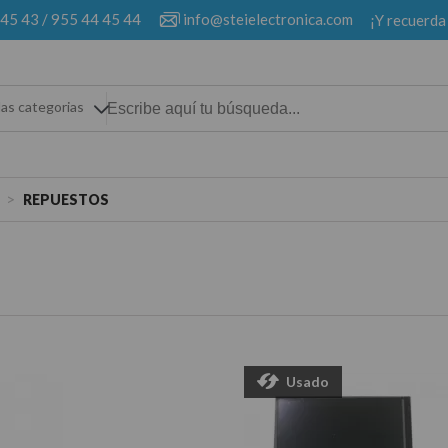
 45 43
/
955 44 45 44
info@steielectronica.com
¡Y recuerda
las categorias
>
REPUESTOS
Usado