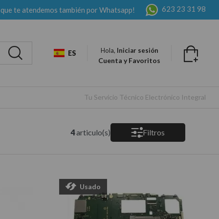
623 23 31 98
 que te atendemos también por Whatsapp!
Hola,
Iniciar sesión
ES
Cuenta y Favoritos
Tu Servicio Técnico Electrónico Integral
4
articulo(s)
Filtros
Usado