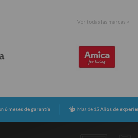
Ver todas las marcas >
s de garantía
Mas de
15 Años de experiencia