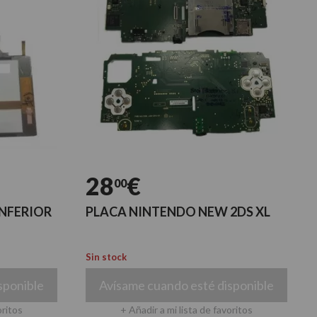
28
€
00
NFERIOR
PLACA NINTENDO NEW 2DS XL
Sin stock
sponible
Avísame cuando esté disponible
oritos
+ Añadir a mi lista de favoritos