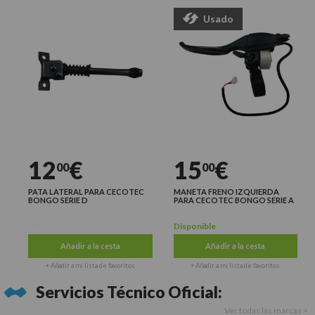
Usado
12
€
15
€
00
00
PATA LATERAL PARA CECOTEC
MANETA FRENO IZQUIERDA
BONGO SERIE D
PARA CECOTEC BONGO SERIE A
Últimas unidades
Disponible
Añadir a la cesta
Añadir a la cesta
+ Añadir a mi lista de favoritos
+ Añadir a mi lista de favoritos
Servicios Técnico Oficial:
Ver todas las marcas >