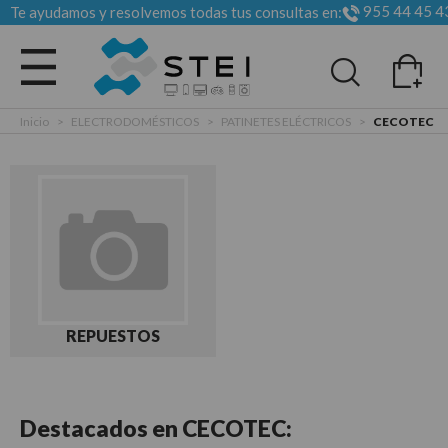
955 44 45 4
Te ayudamos y resolvemos todas tus consultas en:
Todas las categorias
Inicio
>
ELECTRODOMÉSTICOS
>
PATINETES ELÉCTRICOS
>
CECOTEC
REPUESTOS
Destacados en
CECOTEC: