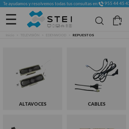
955 44 45 4
Te ayudamos y resolvemos todas tus consultas en:
Todas las categorias
Inicio
>
TELEVISIÓN
>
EDENWOOD
>
REPUESTOS
ALTAVOCES
CABLES