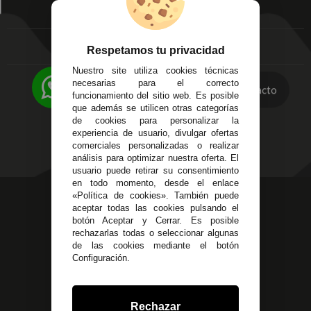
Mis favoritos
EMPRESA
Av. Plaza de Toros.
FAQ's
Local 3
Aviso Legal
Córdoba
Entregas y
Respetamos tu privacidad
C/ Ingeniero Iribarren,
Devoluciones
Nuestro site utiliza cookies técnicas
14
Política de Privacidad
necesarias para el correcto
Alzira - Valencia
Contacto
Pago Seguro
funcionamiento del sitio web. Es posible
C/ Esplugues, 135
que además se utilicen otras categorías
Terminos y
de cookies para personalizar la
Condiciones Generales
experiencia de usuario, divulgar ofertas
Políticas de Cookies
comerciales personalizadas o realizar
análisis para optimizar nuestra oferta. El
usuario puede retirar su consentimiento
en todo momento, desde el enlace
«Política de cookies». También puede
623 23 31 98
aceptar todas las cookies pulsando el
Atendemos Whatsapp
botón Aceptar y Cerrar. Es posible
rechazarlas todas o seleccionar algunas
955 44 45 43
/
955 44 45 44
de las cookies mediante el botón
Configuración.
info@steielectronica.com
Avenida Plaza de Toros,
Rechazar