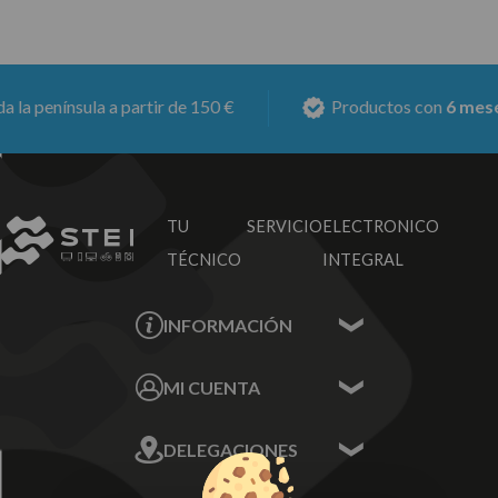
enínsula a partir de 150 €
Productos con
6 meses de
TU SERVICIO
ELECTRONICO
TÉCNICO
INTEGRAL
INFORMACIÓN
Contacta con nosotros
MI CUENTA
Sobre nosotros
Mis Datos
DELEGACIONES
Mis Direcciones
Mis Pedidos
Écija - Sevilla