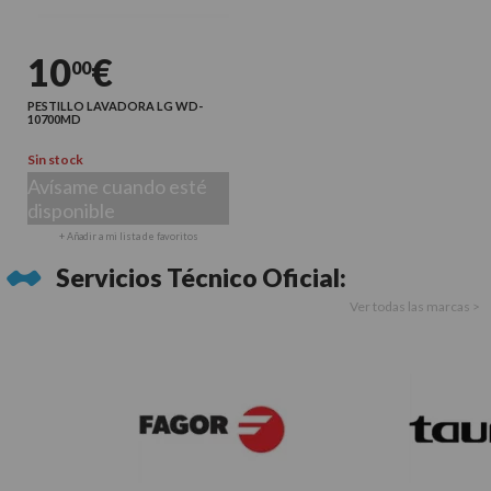
10
€
00
PESTILLO LAVADORA LG WD-
10700MD
Sin stock
Avísame cuando esté
disponible
+ Añadir a mi lista de favoritos
Servicios Técnico Oficial:
Ver todas las marcas >