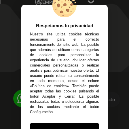
EMPRESA
Av. Plaza de Toros.
FAQ's
Local 3
Aviso Legal
Córdoba
Entregas y
C/ Ingeniero Iribarren,
Devoluciones
Respetamos tu privacidad
14
Política de Privacidad
Nuestro site utiliza cookies técnicas
Alzira - Valencia
Pago Seguro
necesarias para el correcto
C/ Esplugues, 135
Terminos y
funcionamiento del sitio web. Es posible
que además se utilicen otras categorías
Condiciones Generales
de cookies para personalizar la
Políticas de Cookies
experiencia de usuario, divulgar ofertas
comerciales personalizadas o realizar
análisis para optimizar nuestra oferta. El
usuario puede retirar su consentimiento
623 23 31 98
en todo momento, desde el enlace
«Política de cookies». También puede
Atendemos Whatsapp
aceptar todas las cookies pulsando el
botón Aceptar y Cerrar. Es posible
Contacto
955 44 45 43
/
955 44 45 44
rechazarlas todas o seleccionar algunas
de las cookies mediante el botón
info@steielectronica.com
Configuración.
Avenida Plaza de Toros,