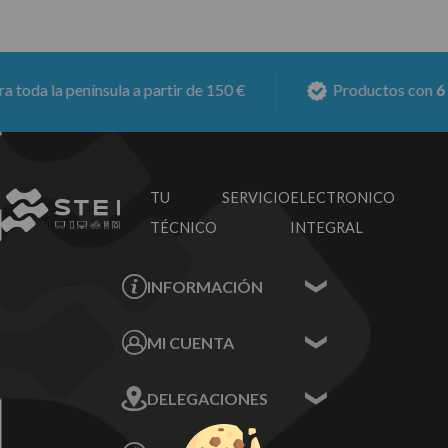
oda la península a partir de 150 €
Productos con
6 me
TU SERVICIO
ELECTRONICO
TÉCNICO
INTEGRAL
INFORMACIÓN
Contacta con nosotros
MI CUENTA
Sobre nosotros
Mis Datos
DELEGACIONES
Mis Direcciones
Mis Pedidos
Écija - Sevilla
Mis favoritos