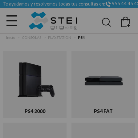
955 44 45 4
Te ayudamos y resolvemos todas tus consultas en:
Todas las categorias
Inicio
>
CONSOLAS
>
PLAYSTATION
>
PS4
PS4 2000
PS4 FAT