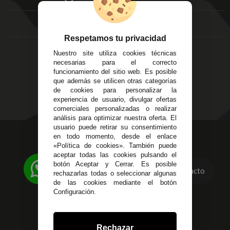
FAQ's
Local 3
Aviso Legal
Córdoba
Entregas y
C/ Ingeniero Iribarren,
Devoluciones
Respetamos tu privacidad
14
Política de Privacidad
Nuestro site utiliza cookies técnicas
Alzira - Valencia
Pago Seguro
necesarias para el correcto
C/ Esplugues, 135
Terminos y
funcionamiento del sitio web. Es posible
que además se utilicen otras categorías
Condiciones Generales
de cookies para personalizar la
Políticas de Cookies
experiencia de usuario, divulgar ofertas
comerciales personalizadas o realizar
análisis para optimizar nuestra oferta. El
usuario puede retirar su consentimiento
623 23 31 98
en todo momento, desde el enlace
«Política de cookies». También puede
Atendemos Whatsapp
aceptar todas las cookies pulsando el
botón Aceptar y Cerrar. Es posible
955 44 45 43
/
955 44 45 44
Contacto
rechazarlas todas o seleccionar algunas
de las cookies mediante el botón
info@steielectronica.com
Configuración.
Avenida Plaza de Toros,
Local 3 Écija (Sevilla)
Rechazar