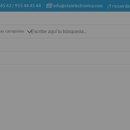
 45 43
/
955 44 45 44
info@steielectronica.com
¡Y recuerda
las categorias