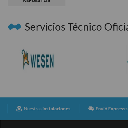
REPUESTOS
Servicios Técnico Oficia
Nuestras
instalaciones
Envió Expresss
para t