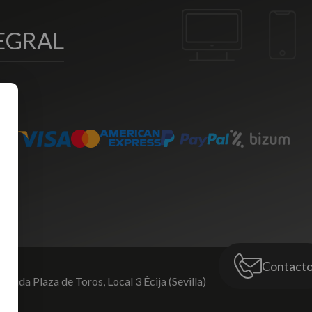
EGRAL
Contact
venida Plaza de Toros,
Local 3 Écija (Sevilla)