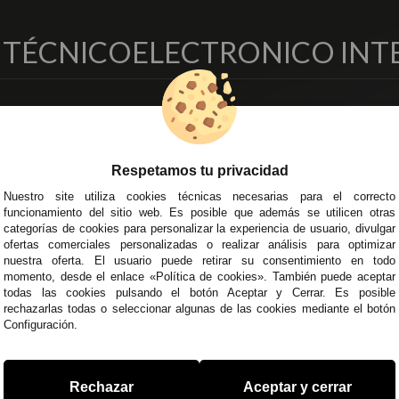
O TÉCNICO
ELECTRONICO INT
EMPRESA
DELEGACIONES
so Legal
Écija - Sevilla
regas y Devoluciones
Av. Plaza de Toros. Local 3
Respetamos tu privacidad
ítica de Privacidad
Córdoba
Nuestro site utiliza cookies técnicas necesarias para el correcto
o Seguro
C/ Ingeniero Iribarren, 14
funcionamiento del sitio web. Es posible que además se utilicen otras
minos y
Alzira - Valencia
categorías de cookies para personalizar la experiencia de usuario, divulgar
diciones Generales
C/ Esplugues, 135
ofertas comerciales personalizadas o realizar análisis para optimizar
íticas de Cookies
nuestra oferta. El usuario puede retirar su consentimiento en todo
momento, desde el enlace «Política de cookies». También puede aceptar
todas las cookies pulsando el botón Aceptar y Cerrar. Es posible
rechazarlas todas o seleccionar algunas de las cookies mediante el botón
Configuración.
 45 43
/
955 44 45 44
info@steielectronica.com
A
Rechazar
Aceptar y cerrar