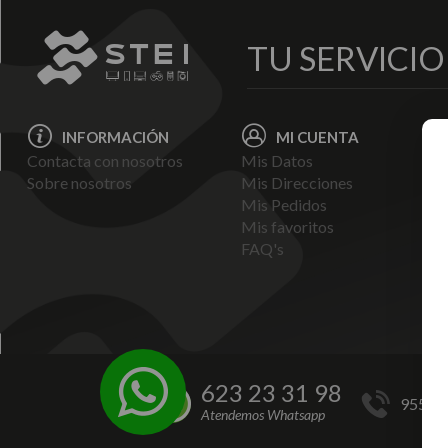
TU SERVICI
INFORMACIÓN
MI CUENTA
Contacta con nosotros
Mis Datos
Avi
Sobre nosotros
Mis Direcciones
Ent
Mis Pedidos
Pol
Mis favoritos
Pag
FAQ's
Ter
Con
Pol
623 23 31 98
955 44
Atendemos Whatsapp