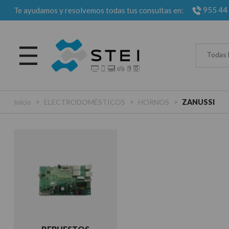
955 44
Te ayudamos y resolvemos todas tus consultas en:
Todas 
>
>
>
Inicio
ELECTRODOMÉSTICOS
HORNOS
ZANUSSI