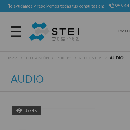
955 44
Te ayudamos y resolvemos todas tus consultas en:
Todas 
>
>
>
>
Inicio
TELEVISIÓN
PHILIPS
REPUESTOS
AUDIO
AUDIO
Usado