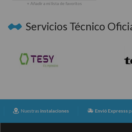
+ Añadir a mi lista de favoritos
Servicios Técnico Oficia
Nuestras
instalaciones
Envió Expresss
para toda l