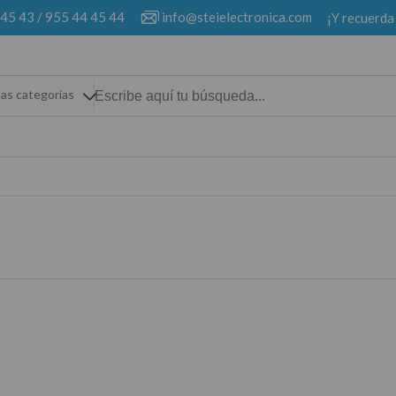
 45 43
/
955 44 45 44
info@steielectronica.com
¡Y recuerda
las categorias