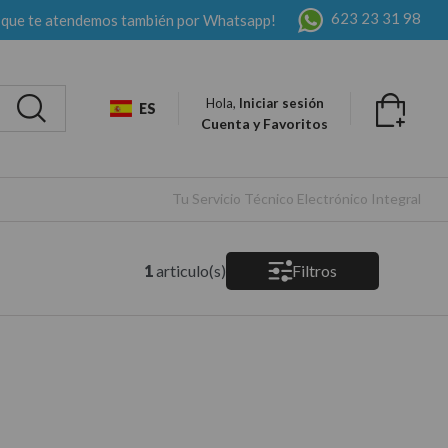
623 23 31 98
 que te atendemos también por Whatsapp!
Hola,
Iniciar sesión
ES
Cuenta y Favoritos
Tu Servicio Técnico Electrónico Integral
1
articulo(s)
Filtros