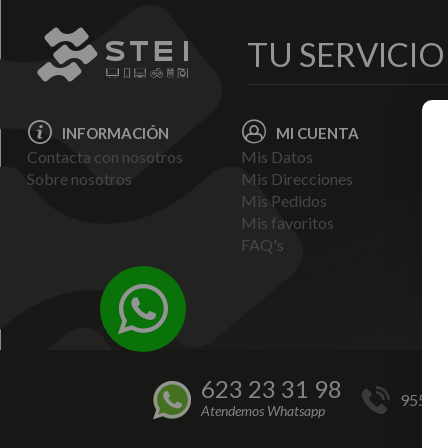
TU SERVICI
INFORMACIÓN
MI CUENTA
Contacta con nosotros
Mis Datos
Avi
Sobre nosotros
Mis Direcciones
Ent
Mis Pedidos
Pol
Mis favoritos
Pag
FAQ's
Ter
Con
Pol
623 23 31 98
955 44
Atendemos Whatsapp