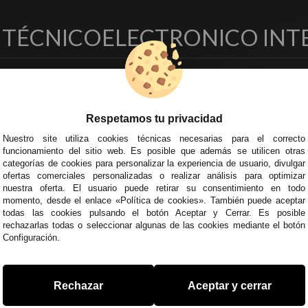
O TÉCNICO
ELECTRONICO INT
EMPRESA
DELEGACIONES
so Legal
Écija - Sevilla
Respetamos tu privacidad
regas y Devoluciones
Av. Plaza de Toros. Local 3
ítica de Privacidad
Córdoba
Nuestro site utiliza cookies técnicas necesarias para el correcto
funcionamiento del sitio web. Es posible que además se utilicen otras
o Seguro
C/ Ingeniero Iribarren, 14
categorías de cookies para personalizar la experiencia de usuario, divulgar
minos y
Alzira - Valencia
ofertas comerciales personalizadas o realizar análisis para optimizar
diciones Generales
C/ Esplugues, 135
nuestra oferta. El usuario puede retirar su consentimiento en todo
íticas de Cookies
momento, desde el enlace «Política de cookies». También puede aceptar
todas las cookies pulsando el botón Aceptar y Cerrar. Es posible
rechazarlas todas o seleccionar algunas de las cookies mediante el botón
Configuración.
 45 43
/
955 44 45 44
info@steielectronica.com
A
Rechazar
Aceptar y cerrar