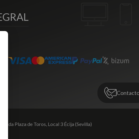
EGRAL
Contact
venida Plaza de Toros,
Local 3 Écija (Sevilla)