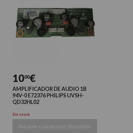
10
€
00
AMPLIFICADOR DE AUDIO 1B
94V-0 E72376 PHILIPS UVSH-
QD32HL02
Sin stock
Avísame cuando esté disponible