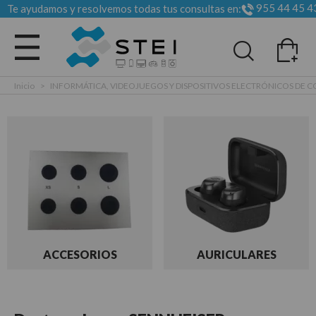
955 44 45 4
Te ayudamos y resolvemos todas tus consultas en:
Todas las categorias
Inicio
>
INFORMÁTICA, VIDEOJUEGOS Y DISPOSITIVOS ELECTRÓNICOS DE
ACCESORIOS
AURICULARES