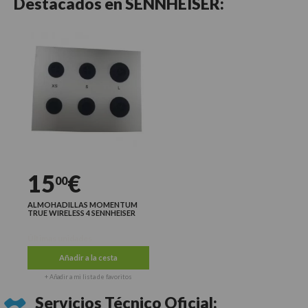
Destacados en
SENNHEISER:
15
€
00
ALMOHADILLAS MOMENTUM
TRUE WIRELESS 4 SENNHEISER
Últimas unidades
Añadir a la cesta
+ Añadir a mi lista de favoritos
Servicios Técnico Oficial: