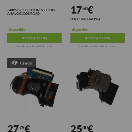
17
€
50
GRIPS PROTECCIONES STICKS
ANALÓGICOS ROJO
LENTE 400AAA PS3
Disponible
Disponible
Añadir a la cesta
Añadir a la cesta
+ Añadir a mi lista de favoritos
+ Añadir a mi lista de favoritos
Usado
27
€
25
€
75
00