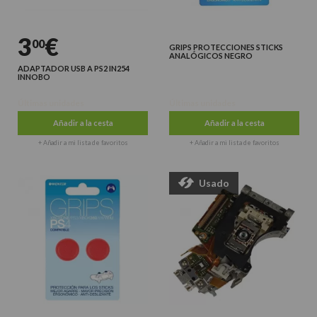
3
€
00
GRIPS PROTECCIONES STICKS
ANALÓGICOS NEGRO
ADAPTADOR USB A PS2 IN254
INNOBO
Últimas unidades
Últimas unidades
Añadir a la cesta
Añadir a la cesta
+ Añadir a mi lista de favoritos
+ Añadir a mi lista de favoritos
Usado