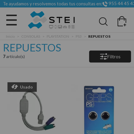
955 44 45 4
Te ayudamos y resolvemos todas tus consultas en:
Todas las categorias
Inicio
>
CONSOLAS
>
PLAYSTATION
>
PS3
>
REPUESTOS
REPUESTOS
Filtros
7
articulo(s)
Usado