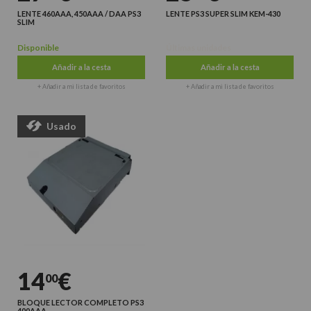
LENTE 460AAA, 450AAA / DAA PS3
LENTE PS3 SUPER SLIM KEM-430
SLIM
Disponible
Últimas unidades
Añadir a la cesta
Añadir a la cesta
+ Añadir a mi lista de favoritos
+ Añadir a mi lista de favoritos
Usado
14
€
00
BLOQUE LECTOR COMPLETO PS3
400AAA