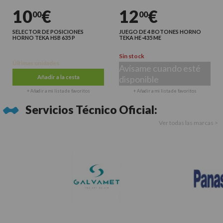
10
€
12
€
00
00
SELECTOR DE POSICIONES
JUEGO DE 4 BOTONES HORNO
HORNO TEKA HSB 635 P
TEKA HE-435 ME
Sin stock
Últimas unidades
Avísame cuando esté
Añadir a la cesta
disponible
+ Añadir a mi lista de favoritos
+ Añadir a mi lista de favoritos
Servicios Técnico Oficial:
Ver todas las marcas >