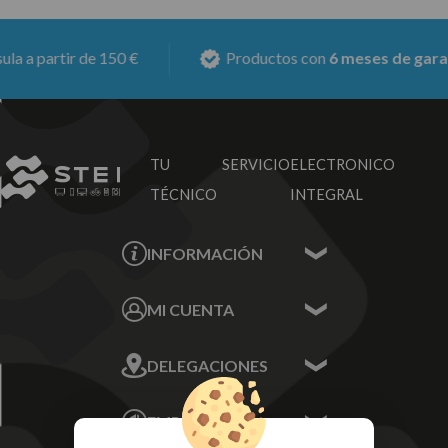
a partir de 150 €
Productos con
6 meses de garantí
TU SERVICIO
ELECTRONICO
TÉCNICO
INTEGRAL
INFORMACIÓN
Contacta con nosotros
MI CUENTA
Sobre nosotros
Mis Datos
DELEGACIONES
Mis Direcciones
Mis Pedidos
Écija - Sevilla
Mis favoritos
EMPRESA
Av. Plaza de Toros.
FAQ's