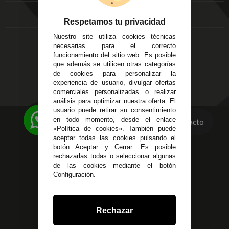
Local 3
Aviso Legal
Córdoba
Entregas y
Respetamos tu privacidad
C/ Ingeniero Iribarren,
Devoluciones
14
Nuestro site utiliza cookies técnicas
Política de Privacidad
Alzira - Valencia
necesarias para el correcto
Pago Seguro
funcionamiento del sitio web. Es posible
C/ Esplugues, 135
Terminos y
que además se utilicen otras categorías
Condiciones Generales
de cookies para personalizar la
experiencia de usuario, divulgar ofertas
Políticas de Cookies
comerciales personalizadas o realizar
análisis para optimizar nuestra oferta. El
usuario puede retirar su consentimiento
en todo momento, desde el enlace
623 23 31 98
Contacto
«Política de cookies». También puede
Atendemos Whatsapp
aceptar todas las cookies pulsando el
botón Aceptar y Cerrar. Es posible
955 44 45 43
/
955 44 45 44
rechazarlas todas o seleccionar algunas
de las cookies mediante el botón
Configuración.
info@steielectronica.com
Avenida Plaza de Toros,
Rechazar
Local 3 Écija (Sevilla)