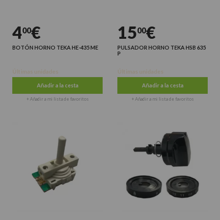
4
€
15
€
00
00
BOTÓN HORNO TEKA HE-435 ME
PULSADOR HORNO TEKA HSB 635
P
Últimas unidades
Últimas unidades
Añadir a la cesta
Añadir a la cesta
+ Añadir a mi lista de favoritos
+ Añadir a mi lista de favoritos